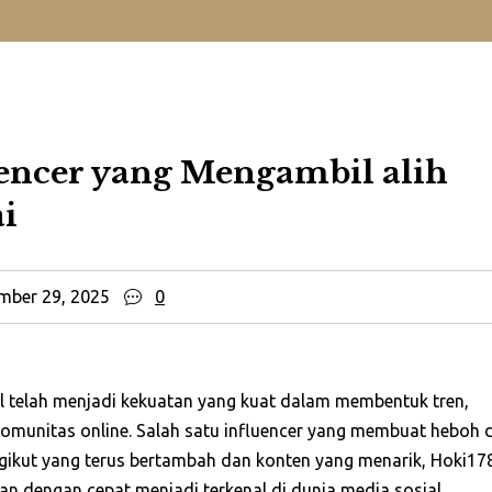
uencer yang Mengambil alih
i
mber 29, 2025
0
sial telah menjadi kekuatan yang kuat dalam membentuk tren,
nitas online. Salah satu influencer yang membuat heboh d
ngikut yang terus bertambah dan konten yang menarik, Hoki17
an dengan cepat menjadi terkenal di dunia media sosial.