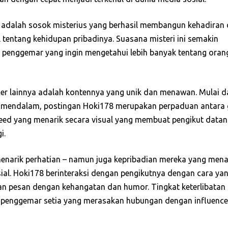
, adalah sosok misterius yang berhasil membangun kehadiran 
tentang kehidupan pribadinya. Suasana misteri ini semakin
penggemar yang ingin mengetahui lebih banyak tentang orang
r lainnya adalah kontennya yang unik dan menawan. Mulai d
 mendalam, postingan Hoki178 merupakan perpaduan antara
feed yang menarik secara visual yang membuat pengikut data
i.
narik perhatian – namun juga kepribadian mereka yang mena
al. Hoki178 berinteraksi dengan pengikutnya dengan cara ya
n pesan dengan kehangatan dan humor. Tingkat keterlibatan 
penggemar setia yang merasakan hubungan dengan influence