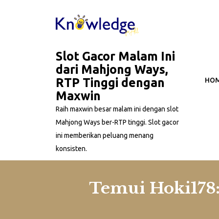
skip
to
content
Slot Gacor Malam Ini
dari Mahjong Ways,
RTP Tinggi dengan
HO
Maxwin
Raih maxwin besar malam ini dengan slot
Mahjong Ways ber-RTP tinggi. Slot gacor
ini memberikan peluang menang
konsisten.
Temui Hoki178: