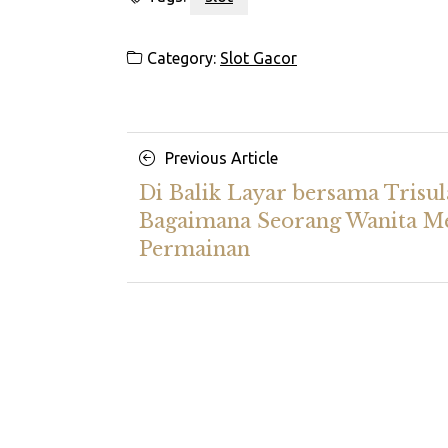
Category:
Slot Gacor
Posts
Previous
Previous Article
navigation
Article
Di Balik Layar bersama Trisul
Bagaimana Seorang Wanita M
Permainan