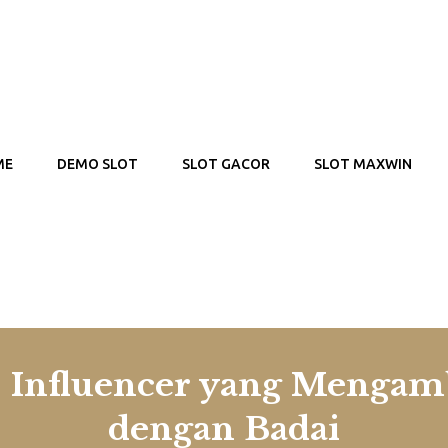
ME
DEMO SLOT
SLOT GACOR
SLOT MAXWIN
 Influencer yang Mengambi
dengan Badai