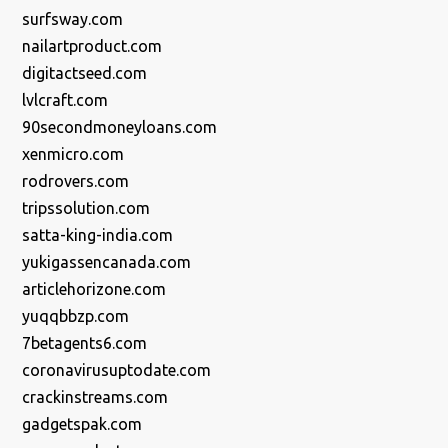
surfsway.com
nailartproduct.com
digitactseed.com
lvlcraft.com
90secondmoneyloans.com
xenmicro.com
rodrovers.com
tripssolution.com
satta-king-india.com
yukigassencanada.com
articlehorizone.com
yuqqbbzp.com
7betagents6.com
coronavirusuptodate.com
crackinstreams.com
gadgetspak.com