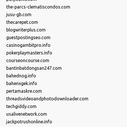
the-parcs-clematiscondos.com
jusu-gb.com
thecarepet.com
blogwriterplus.com
guestpostingseo.com
casinogambitpro.info
pokerplaymasters.info
courseoncourse.com
bantinbatdongsan247.com
bahednog.info
bahenxgek.info
pertamaskre.com
threadsvideoandphotodownloader.com
techgiddy.com
usalivenetwork.com
jackpotrushonline.info