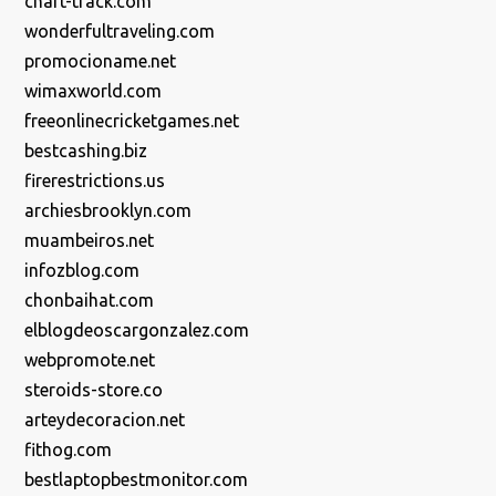
chart-track.com
wonderfultraveling.com
promocioname.net
wimaxworld.com
freeonlinecricketgames.net
bestcashing.biz
firerestrictions.us
archiesbrooklyn.com
muambeiros.net
infozblog.com
chonbaihat.com
elblogdeoscargonzalez.com
webpromote.net
steroids-store.co
arteydecoracion.net
fithog.com
bestlaptopbestmonitor.com