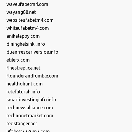
waveufabetm4.com
wayang88.net
websiteufabetm4.com
whiteufabetm4.com
anikalappy.com
dininghelsinki.info
duanfrescariverside.info
etilerx.com
finestreplica.net
flounderandfumble.com
healthohunt.com
retefuturah.info
smartinvestinginfo.info
technewsalliance.com
technonetmarket.com
tedstanger.net
ufabett732um3.com