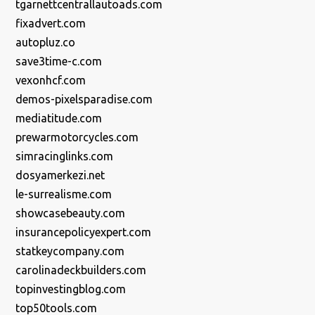
tgarnettcentrallautoads.com
fixadvert.com
autopluz.co
save3time-c.com
vexonhcf.com
demos-pixelsparadise.com
mediatitude.com
prewarmotorcycles.com
simracinglinks.com
dosyamerkezi.net
le-surrealisme.com
showcasebeauty.com
insurancepolicyexpert.com
statkeycompany.com
carolinadeckbuilders.com
topinvestingblog.com
top50tools.com