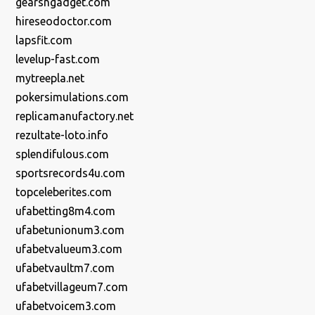
gearsngadget.com
hireseodoctor.com
lapsfit.com
levelup-fast.com
mytreepla.net
pokersimulations.com
replicamanufactory.net
rezultate-loto.info
splendifulous.com
sportsrecords4u.com
topceleberites.com
ufabetting8m4.com
ufabetunionum3.com
ufabetvalueum3.com
ufabetvaultm7.com
ufabetvillageum7.com
ufabetvoicem3.com