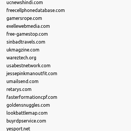
ucnewshindi.com
freecellphonedatabase.com
gamersrope.com
exellewebmedia.com
free-gamestop.com
sinbadtravels.com
ukmagzine.com
wareztech.org
usabestnetwork.com
jessepinkmanoutfit.com
umailsend.com
retarys.com
fasterformationcpf.com
goldensnuggles.com
lookbattlemap.com
buyrdpservice.com
yesport.net