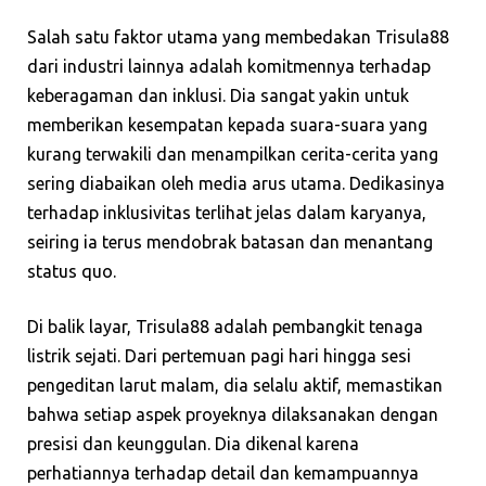
Salah satu faktor utama yang membedakan Trisula88
dari industri lainnya adalah komitmennya terhadap
keberagaman dan inklusi. Dia sangat yakin untuk
memberikan kesempatan kepada suara-suara yang
kurang terwakili dan menampilkan cerita-cerita yang
sering diabaikan oleh media arus utama. Dedikasinya
terhadap inklusivitas terlihat jelas dalam karyanya,
seiring ia terus mendobrak batasan dan menantang
status quo.
Di balik layar, Trisula88 adalah pembangkit tenaga
listrik sejati. Dari pertemuan pagi hari hingga sesi
pengeditan larut malam, dia selalu aktif, memastikan
bahwa setiap aspek proyeknya dilaksanakan dengan
presisi dan keunggulan. Dia dikenal karena
perhatiannya terhadap detail dan kemampuannya