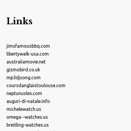
Links
jimsfamousbbq.com
libertywalk-usa.com
australiamovie.net
gizmobird.co.uk
mp3djsong.com
coursdanglaistoulouse.com
neptunuslex.com
auguri-di-natale.info
michelewatch.us
omega--watches.us
breitling-watches.us