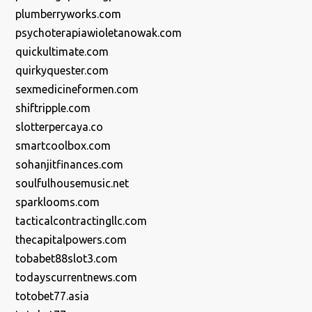
plumberryworks.com
psychoterapiawioletanowak.com
quickultimate.com
quirkyquester.com
sexmedicineformen.com
shiftripple.com
slotterpercaya.co
smartcoolbox.com
sohanjitfinances.com
soulfulhousemusic.net
sparklooms.com
tacticalcontractingllc.com
thecapitalpowers.com
tobabet88slot3.com
todayscurrentnews.com
totobet77.asia