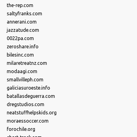
the-rep.com
saltyfranks.com
annerani.com
jazzatude.com
0022pa.com
zeroshare.info
bilesinc.com
milaretreatnz.com
modaagi.com
smallvilleph.com
galiciasuroeste.info
batallasdeguerra.com
dregstudios.com
neatstuffhelpskids.org
moraessoccer.com
forochile.org