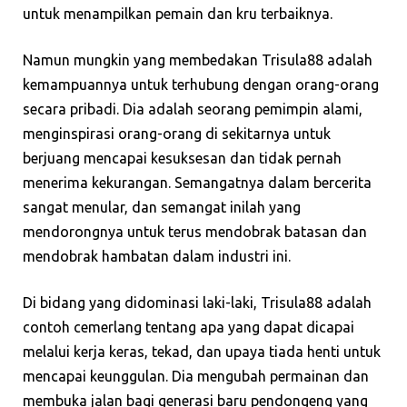
untuk menampilkan pemain dan kru terbaiknya.
Namun mungkin yang membedakan Trisula88 adalah
kemampuannya untuk terhubung dengan orang-orang
secara pribadi. Dia adalah seorang pemimpin alami,
menginspirasi orang-orang di sekitarnya untuk
berjuang mencapai kesuksesan dan tidak pernah
menerima kekurangan. Semangatnya dalam bercerita
sangat menular, dan semangat inilah yang
mendorongnya untuk terus mendobrak batasan dan
mendobrak hambatan dalam industri ini.
Di bidang yang didominasi laki-laki, Trisula88 adalah
contoh cemerlang tentang apa yang dapat dicapai
melalui kerja keras, tekad, dan upaya tiada henti untuk
mencapai keunggulan. Dia mengubah permainan dan
membuka jalan bagi generasi baru pendongeng yang