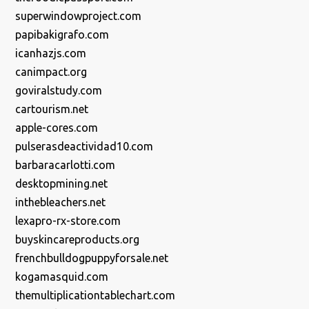
superwindowproject.com
papibakigrafo.com
icanhazjs.com
canimpact.org
goviralstudy.com
cartourism.net
apple-cores.com
pulserasdeactividad10.com
barbaracarlotti.com
desktopmining.net
inthebleachers.net
lexapro-rx-store.com
buyskincareproducts.org
frenchbulldogpuppyforsale.net
kogamasquid.com
themultiplicationtablechart.com