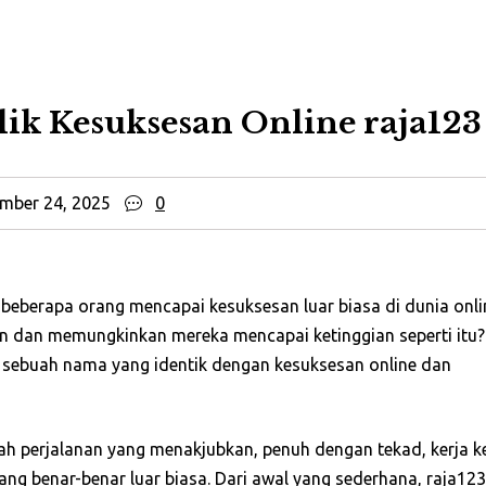
ik Kesuksesan Online raja123
mber 24, 2025
0
eberapa orang mencapai kesuksesan luar biasa di dunia onli
n dan memungkinkan mereka mencapai ketinggian seperti itu?
3, sebuah nama yang identik dengan kesuksesan online dan
h perjalanan yang menakjubkan, penuh dengan tekad, kerja k
g benar-benar luar biasa. Dari awal yang sederhana, raja123