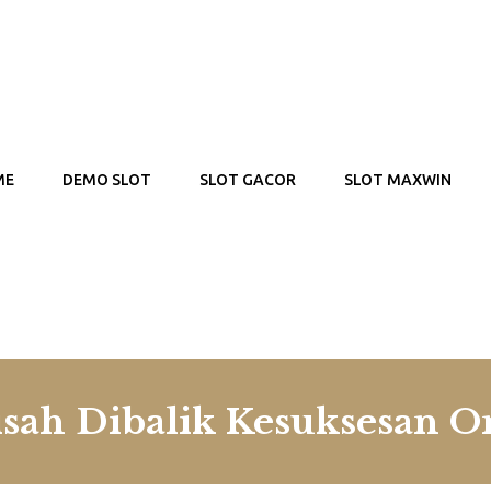
ME
DEMO SLOT
SLOT GACOR
SLOT MAXWIN
ah Dibalik Kesuksesan On