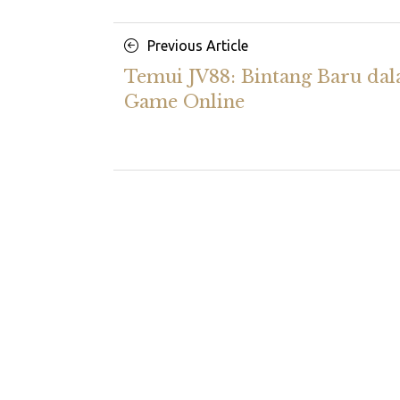
Posts
Previous
Previous Article
navigation
Article
Temui JV88: Bintang Baru da
Game Online