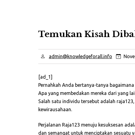
Temukan Kisah Dibal
admin@knowledgeforall.info
Nove
[ad_1]
Pernahkah Anda bertanya-tanya bagaimana b
Apa yang membedakan mereka dari yang lai
Salah satu individu tersebut adalah raja12
kewirausahaan.
Perjalanan Raja123 menuju kesuksesan adala
dan semangat untuk menciptakan sesuatu yan