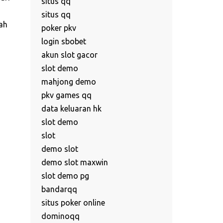
situs qq
situs qq
ah
poker pkv
login sbobet
akun slot gacor
slot demo
mahjong demo
pkv games qq
data keluaran hk
slot demo
slot
demo slot
demo slot maxwin
slot demo pg
bandarqq
situs poker online
dominoqq