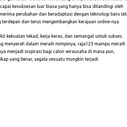
pai kesuksesan luar biasa yang hanya bisa ditandingi oleh
enerima perubahan dan beradaptasi dengan teknologi baru tel
 terdepan dan terus mengembangkan kerajaan online-nya.
ti kekuatan tekad, kerja keras, dan semangat untuk sukses.
ang menyerah dalam meraih mimpinya, raja123 mampu meraih
hnya menjadi inspirasi bagi calon wirausaha di mana pun,
kap yang benar, segala sesuatu mungkin terjadi.