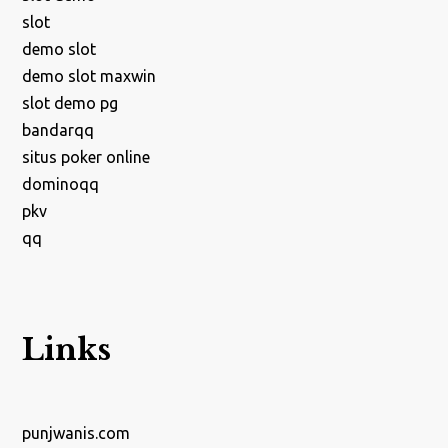
slot
demo slot
demo slot maxwin
slot demo pg
bandarqq
situs poker online
dominoqq
pkv
qq
Links
punjwanis.com