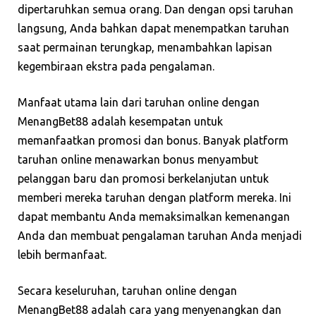
dipertaruhkan semua orang. Dan dengan opsi taruhan
langsung, Anda bahkan dapat menempatkan taruhan
saat permainan terungkap, menambahkan lapisan
kegembiraan ekstra pada pengalaman.
Manfaat utama lain dari taruhan online dengan
MenangBet88 adalah kesempatan untuk
memanfaatkan promosi dan bonus. Banyak platform
taruhan online menawarkan bonus menyambut
pelanggan baru dan promosi berkelanjutan untuk
memberi mereka taruhan dengan platform mereka. Ini
dapat membantu Anda memaksimalkan kemenangan
Anda dan membuat pengalaman taruhan Anda menjadi
lebih bermanfaat.
Secara keseluruhan, taruhan online dengan
MenangBet88 adalah cara yang menyenangkan dan