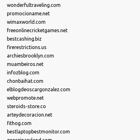
wonderfultraveling.com
promocioname.net
wimaxworld.com
freeonlinecricketgames.net
bestcashing.biz
firerestrictions.us
archiesbrooklyn.com
muambeiros.net
infozblog.com
chonbaihat.com
elblogdeoscargonzalez.com
webpromote.net
steroids-store.co
arteydecoracion.net
fithog.com
bestlaptopbestmonitor.com
georginaryland.com