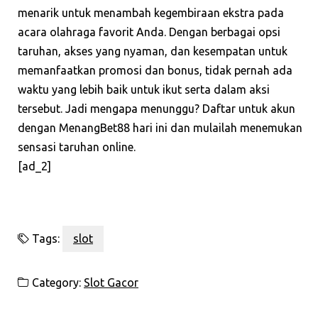
menarik untuk menambah kegembiraan ekstra pada
acara olahraga favorit Anda. Dengan berbagai opsi
taruhan, akses yang nyaman, dan kesempatan untuk
memanfaatkan promosi dan bonus, tidak pernah ada
waktu yang lebih baik untuk ikut serta dalam aksi
tersebut. Jadi mengapa menunggu? Daftar untuk akun
dengan MenangBet88 hari ini dan mulailah menemukan
sensasi taruhan online.
[ad_2]
Tags:
slot
Category:
Slot Gacor