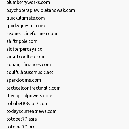
plumberryworks.com
psychoterapiawioletanowak.com
quickultimate.com
quirkyquester.com
sexmedicineformen.com
shiftripple.com
slotterpercaya.co
smartcoolbox.com
sohanjitfinances.com
soulfulhousemusic.net
sparklooms.com
tacticalcontractingllc.com
thecapitalpowers.com
tobabet88slot3.com
todayscurrentnews.com
totobet77.asia
totobet77.org