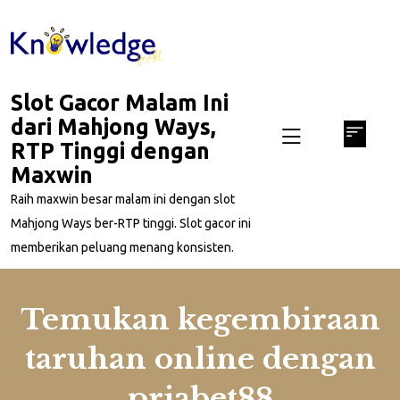
skip
to
content
Slot Gacor Malam Ini
dari Mahjong Ways,
RTP Tinggi dengan
Maxwin
Raih maxwin besar malam ini dengan slot
Mahjong Ways ber-RTP tinggi. Slot gacor ini
memberikan peluang menang konsisten.
Temukan kegembiraan
taruhan online dengan
priabet88