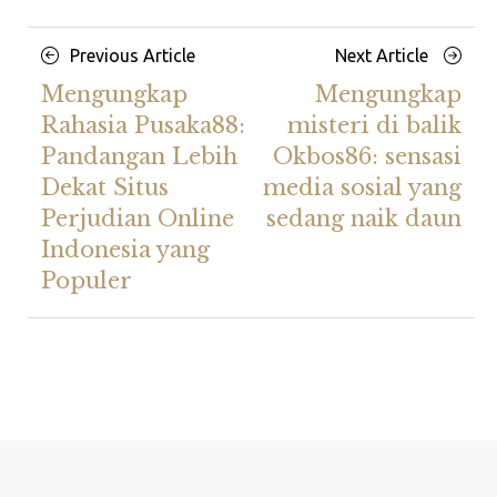
Posts
Previous
Next
Previous Article
Next Article
navigation
Article
Article
Mengungkap
Mengungkap
Rahasia Pusaka88:
misteri di balik
Pandangan Lebih
Okbos86: sensasi
Dekat Situs
media sosial yang
Perjudian Online
sedang naik daun
Indonesia yang
Populer