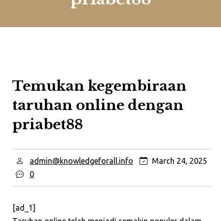
Temukan kegembiraan
taruhan online dengan
priabet88
admin@knowledgeforall.info
March 24, 2025
0
[ad_1]
Taruhan online telah menjadi semakin populer dalam