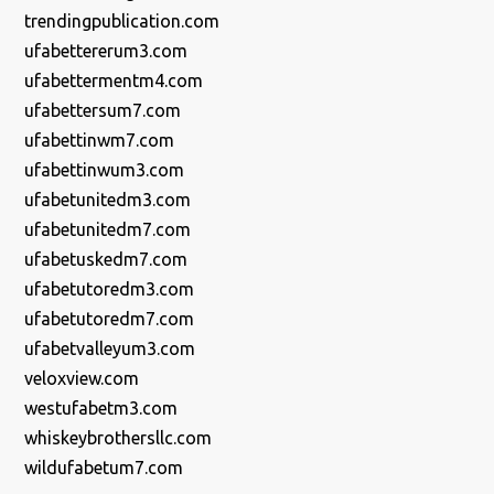
trendingpublication.com
ufabettererum3.com
ufabettermentm4.com
ufabettersum7.com
ufabettinwm7.com
ufabettinwum3.com
ufabetunitedm3.com
ufabetunitedm7.com
ufabetuskedm7.com
ufabetutoredm3.com
ufabetutoredm7.com
ufabetvalleyum3.com
veloxview.com
westufabetm3.com
whiskeybrothersllc.com
wildufabetum7.com