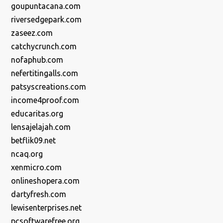
goupuntacana.com
riversedgepark.com
zaseez.com
catchycrunch.com
nofaphub.com
nefertitingalls.com
patsyscreations.com
income4proof.com
educaritas.org
lensajelajah.com
betflik09.net
ncaq.org
xenmicro.com
onlineshopera.com
dartyfresh.com
lewisenterprises.net
pcsoftwarefree.org