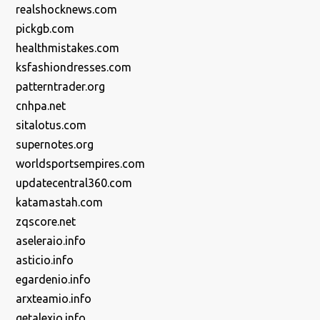
realshocknews.com
pickgb.com
healthmistakes.com
ksfashiondresses.com
patterntrader.org
cnhpa.net
sitalotus.com
supernotes.org
worldsportsempires.com
updatecentral360.com
katamastah.com
zqscore.net
aseleraio.info
asticio.info
egardenio.info
arxteamio.info
getalexio.info