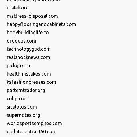
ufalek.org
mattress-disposal.com
happyflooringandcabinets.com
bodybuildinglife.co
qrdoggy.com
technologygud.com
realshocknews.com
pickgb.com
healthmistakes.com
ksfashiondresses.com
patterntrader.org
cnhpa.net
sitalotus.com
supernotes.org
worldsportsempires.com
updatecentral360.com