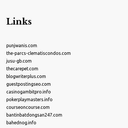
Links
punjwanis.com
the-parcs-clematiscondos.com
jusu-gb.com
thecarepet.com
blogwriterplus.com
guestpostingseo.com
casinogambitpro.info
pokerplaymasters.info
courseoncourse.com
bantinbatdongsan247.com
bahednog.info