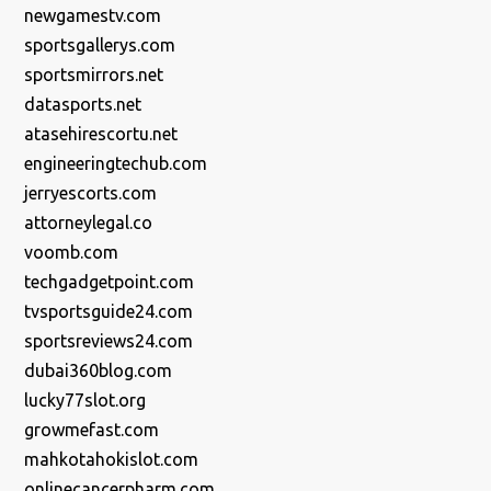
newgamestv.com
sportsgallerys.com
sportsmirrors.net
datasports.net
atasehirescortu.net
engineeringtechub.com
jerryescorts.com
attorneylegal.co
voomb.com
techgadgetpoint.com
tvsportsguide24.com
sportsreviews24.com
dubai360blog.com
lucky77slot.org
growmefast.com
mahkotahokislot.com
onlinecancerpharm.com