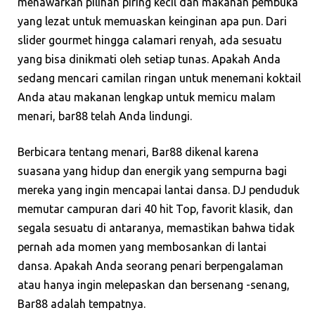
menawarkan pilihan piring kecil dan makanan pembuka
yang lezat untuk memuaskan keinginan apa pun. Dari
slider gourmet hingga calamari renyah, ada sesuatu
yang bisa dinikmati oleh setiap tunas. Apakah Anda
sedang mencari camilan ringan untuk menemani koktail
Anda atau makanan lengkap untuk memicu malam
menari, bar88 telah Anda lindungi.
Berbicara tentang menari, Bar88 dikenal karena
suasana yang hidup dan energik yang sempurna bagi
mereka yang ingin mencapai lantai dansa. DJ penduduk
memutar campuran dari 40 hit Top, favorit klasik, dan
segala sesuatu di antaranya, memastikan bahwa tidak
pernah ada momen yang membosankan di lantai
dansa. Apakah Anda seorang penari berpengalaman
atau hanya ingin melepaskan dan bersenang -senang,
Bar88 adalah tempatnya.