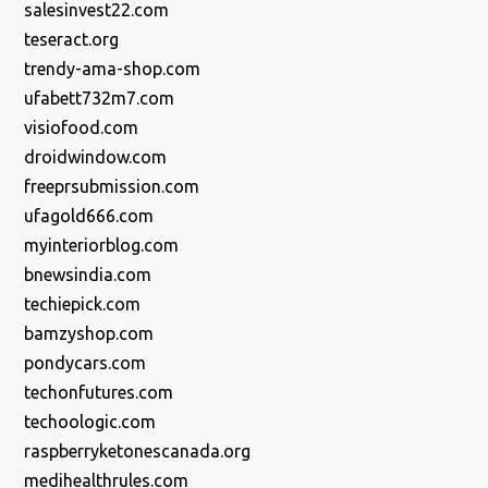
salesinvest22.com
teseract.org
trendy-ama-shop.com
ufabett732m7.com
visiofood.com
droidwindow.com
freeprsubmission.com
ufagold666.com
myinteriorblog.com
bnewsindia.com
techiepick.com
bamzyshop.com
pondycars.com
techonfutures.com
techoologic.com
raspberryketonescanada.org
medihealthrules.com