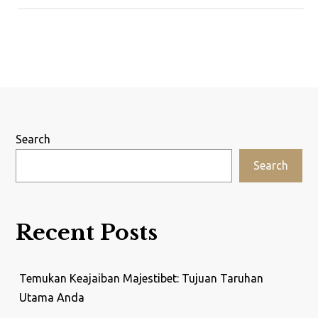
Search
Search
Recent Posts
Temukan Keajaiban Majestibet: Tujuan Taruhan
Utama Anda