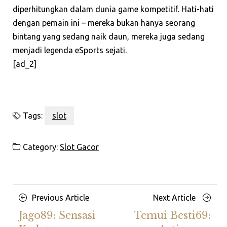
diperhitungkan dalam dunia game kompetitif. Hati-hati
dengan pemain ini – mereka bukan hanya seorang
bintang yang sedang naik daun, mereka juga sedang
menjadi legenda eSports sejati.
[ad_2]
Tags:
slot
Category:
Slot Gacor
Posts
Previous
Next
Previous Article
Next Article
navigation
Article
Article
Jago89: Sensasi
Temui Besti69: