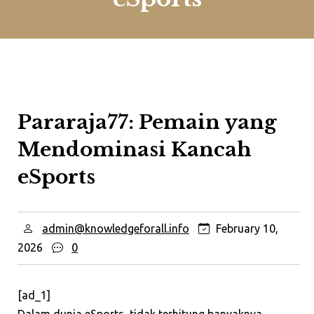
Pararaja77: Pemain yang
Mendominasi Kancah
eSports
admin@knowledgeforall.info
February 10,
2026
0
[ad_1]
Dalam dunia eSports, tidak terhitung banyaknya