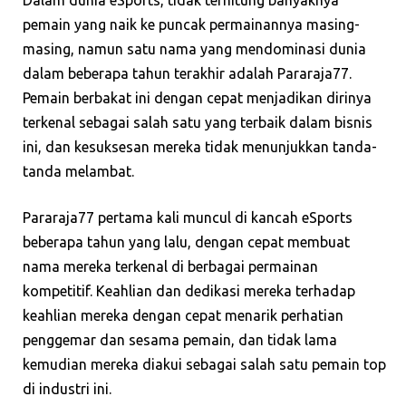
pemain yang naik ke puncak permainannya masing-
masing, namun satu nama yang mendominasi dunia
dalam beberapa tahun terakhir adalah Pararaja77.
Pemain berbakat ini dengan cepat menjadikan dirinya
terkenal sebagai salah satu yang terbaik dalam bisnis
ini, dan kesuksesan mereka tidak menunjukkan tanda-
tanda melambat.
Pararaja77 pertama kali muncul di kancah eSports
beberapa tahun yang lalu, dengan cepat membuat
nama mereka terkenal di berbagai permainan
kompetitif. Keahlian dan dedikasi mereka terhadap
keahlian mereka dengan cepat menarik perhatian
penggemar dan sesama pemain, dan tidak lama
kemudian mereka diakui sebagai salah satu pemain top
di industri ini.