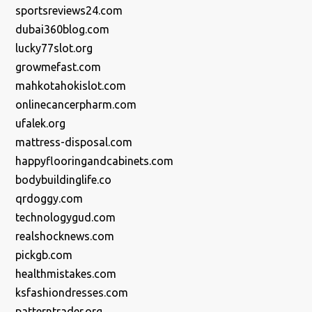
sportsreviews24.com
dubai360blog.com
lucky77slot.org
growmefast.com
mahkotahokislot.com
onlinecancerpharm.com
ufalek.org
mattress-disposal.com
happyflooringandcabinets.com
bodybuildinglife.co
qrdoggy.com
technologygud.com
realshocknews.com
pickgb.com
healthmistakes.com
ksfashiondresses.com
patterntrader.org