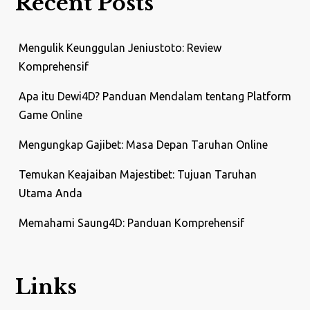
Recent Posts
Mengulik Keunggulan Jeniustoto: Review
Komprehensif
Apa itu Dewi4D? Panduan Mendalam tentang Platform
Game Online
Mengungkap Gajibet: Masa Depan Taruhan Online
Temukan Keajaiban Majestibet: Tujuan Taruhan
Utama Anda
Memahami Saung4D: Panduan Komprehensif
Links