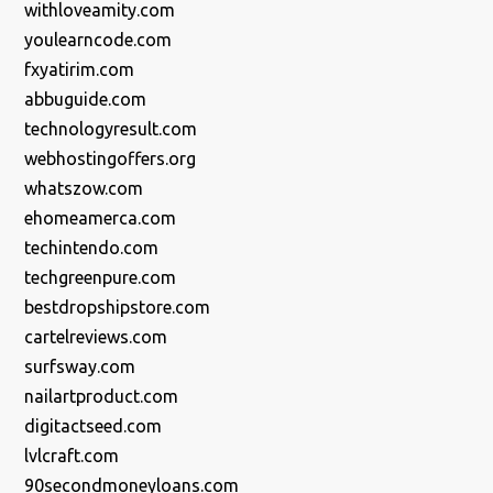
withloveamity.com
youlearncode.com
fxyatirim.com
abbuguide.com
technologyresult.com
webhostingoffers.org
whatszow.com
ehomeamerca.com
techintendo.com
techgreenpure.com
bestdropshipstore.com
cartelreviews.com
surfsway.com
nailartproduct.com
digitactseed.com
lvlcraft.com
90secondmoneyloans.com