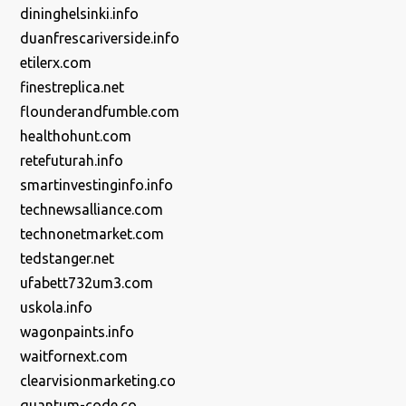
dininghelsinki.info
duanfrescariverside.info
etilerx.com
finestreplica.net
flounderandfumble.com
healthohunt.com
retefuturah.info
smartinvestinginfo.info
technewsalliance.com
technonetmarket.com
tedstanger.net
ufabett732um3.com
uskola.info
wagonpaints.info
waitfornext.com
clearvisionmarketing.co
quantum-code.co