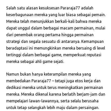
Salah satu alasan kesuksesan Pararaja77 adalah
keserbagunaan mereka yang luar biasa sebagai pemain.
Mereka telah menunjukkan berkali-kali bahwa mereka
dapat unggul dalam berbagai macam permainan, mulai
dari penembak orang pertama hingga permainan
strategi dan segala sesuatu di antaranya. Kemampuan
beradaptasi ini memungkinkan mereka bersaing di level
tertinggi dalam berbagai game, memperkuat reputasi
mereka sebagai ahli game sejati.
Namun bukan hanya keterampilan mereka yang
membedakan Pararaja77 – tetapi juga etos kerja dan
dedikasi mereka untuk terus meningkatkan permainan
mereka. Mereka dikenal karena berlatih berjam-jam dan
mempelajari lawan-lawannya, serta selalu berusaha
untuk tetap selangkah lebih maju dalam persaingan.