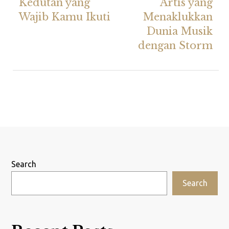
Kedutan yang
Artis yang
Wajib Kamu Ikuti
Menaklukkan
Dunia Musik
dengan Storm
Search
Search