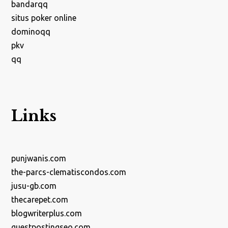
bandarqq
situs poker online
dominoqq
pkv
qq
Links
punjwanis.com
the-parcs-clematiscondos.com
jusu-gb.com
thecarepet.com
blogwriterplus.com
guestpostingseo.com