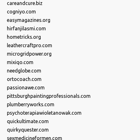
careandcure.biz
cogniyo.com
easymagazines.org
hirfanjilasmi.com
hometricks.org
leathercraftpro.com
microgridpower.org
mixiqo.com
needglobe.com
ortocoach.com
passionawe.com
pittsburghpaintingprofessionals.com
plumberryworks.com
psychoterapiawioletanowak.com
quickultimate.com
quirkyquester.com
sexmedicineformen.com