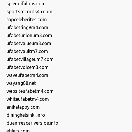
splendifulous.com
sportsrecords4u.com
topceleberites.com
ufabetting8m4.com
ufabetunionum3.com
ufabetvalueum3.com
ufabetvaultm7.com
ufabetvillageum7.com
ufabetvoicem3.com
waveufabetm4.com
wayang88.net
websiteufabetm4.com
whiteufabetm4.com
anikalappy.com
dininghelsinki.info
duanfrescariverside.info
etilerx.com