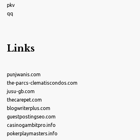
pkv
qq
Links
punjwanis.com
the-parcs-clematiscondos.com
jusu-gb.com
thecarepet.com
blogwriterplus.com
guestpostingseo.com
casinogambitpro.info
pokerplaymasters.info