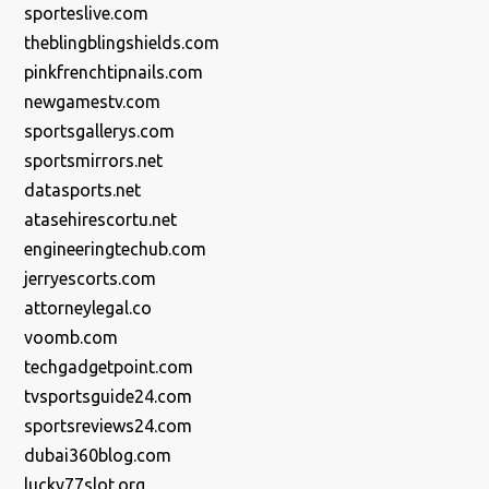
sporteslive.com
theblingblingshields.com
pinkfrenchtipnails.com
newgamestv.com
sportsgallerys.com
sportsmirrors.net
datasports.net
atasehirescortu.net
engineeringtechub.com
jerryescorts.com
attorneylegal.co
voomb.com
techgadgetpoint.com
tvsportsguide24.com
sportsreviews24.com
dubai360blog.com
lucky77slot.org