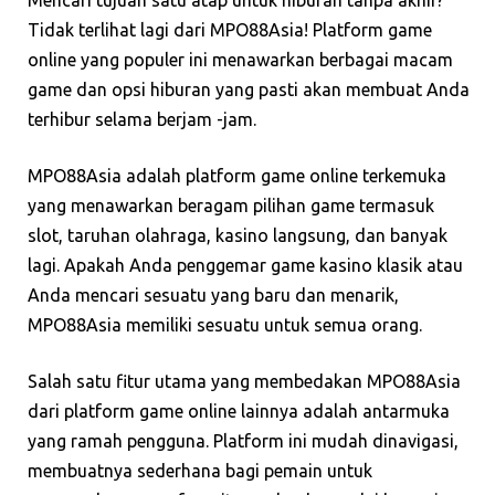
Tidak terlihat lagi dari MPO88Asia! Platform game
online yang populer ini menawarkan berbagai macam
game dan opsi hiburan yang pasti akan membuat Anda
terhibur selama berjam -jam.
MPO88Asia adalah platform game online terkemuka
yang menawarkan beragam pilihan game termasuk
slot, taruhan olahraga, kasino langsung, dan banyak
lagi. Apakah Anda penggemar game kasino klasik atau
Anda mencari sesuatu yang baru dan menarik,
MPO88Asia memiliki sesuatu untuk semua orang.
Salah satu fitur utama yang membedakan MPO88Asia
dari platform game online lainnya adalah antarmuka
yang ramah pengguna. Platform ini mudah dinavigasi,
membuatnya sederhana bagi pemain untuk