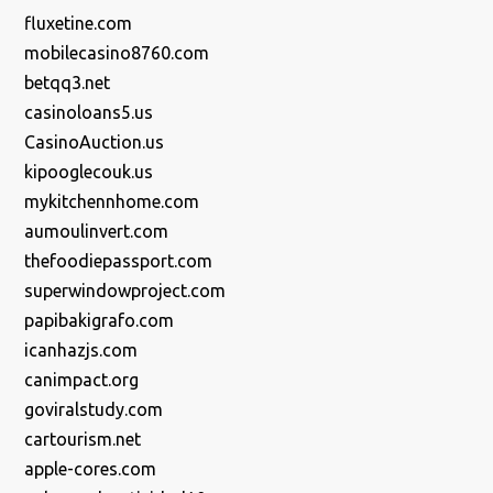
fluxetine.com
mobilecasino8760.com
betqq3.net
casinoloans5.us
CasinoAuction.us
kipooglecouk.us
mykitchennhome.com
aumoulinvert.com
thefoodiepassport.com
superwindowproject.com
papibakigrafo.com
icanhazjs.com
canimpact.org
goviralstudy.com
cartourism.net
apple-cores.com