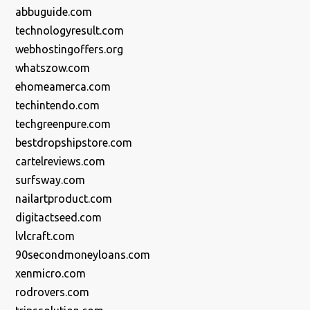
abbuguide.com
technologyresult.com
webhostingoffers.org
whatszow.com
ehomeamerca.com
techintendo.com
techgreenpure.com
bestdropshipstore.com
cartelreviews.com
surfsway.com
nailartproduct.com
digitactseed.com
lvlcraft.com
90secondmoneyloans.com
xenmicro.com
rodrovers.com