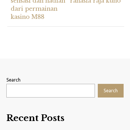
sensasi dan hadiah
rahasia raja kuno
dari permainan
kasino M88
Search
Search
Recent Posts