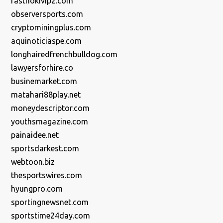
fasthokivip2.com
observersports.com
cryptominingplus.com
aquinoticiaspe.com
longhairedfrenchbulldog.com
lawyersforhire.co
businemarket.com
matahari88play.net
moneydescriptor.com
youthsmagazine.com
painaidee.net
sportsdarkest.com
webtoon.biz
thesportswires.com
hyungpro.com
sportingnewsnet.com
sportstime24day.com