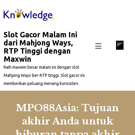
skip
to
content
Slot Gacor Malam Ini
dari Mahjong Ways,
RTP Tinggi dengan
Maxwin
Raih maxwin besar malam ini dengan slot
Mahjong Ways ber-RTP tinggi. Slot gacor ini
memberikan peluang menang konsisten.
MPO88Asia: Tujuan
akhir Anda untuk
hiburan tanpa akhir