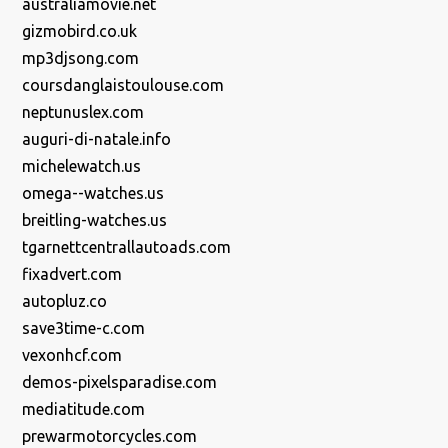
australiamovie.net
gizmobird.co.uk
mp3djsong.com
coursdanglaistoulouse.com
neptunuslex.com
auguri-di-natale.info
michelewatch.us
omega--watches.us
breitling-watches.us
tgarnettcentrallautoads.com
fixadvert.com
autopluz.co
save3time-c.com
vexonhcf.com
demos-pixelsparadise.com
mediatitude.com
prewarmotorcycles.com