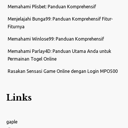
Memahami Plisbet: Panduan Komprehensif
Menjelajahi Bunga99: Panduan Komprehensif Fitur-
Fiturnya
Memahami Winlose99: Panduan Komprehensif
Memahami Parlay4D: Panduan Utama Anda untuk
Permainan Togel Online
Rasakan Sensasi Game Online dengan Login MPO500
Links
gaple