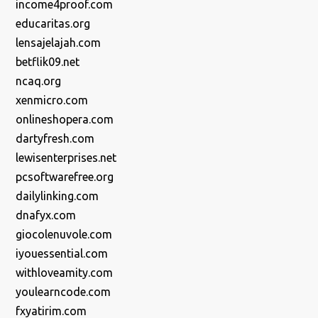
income4proof.com
educaritas.org
lensajelajah.com
betflik09.net
ncaq.org
xenmicro.com
onlineshopera.com
dartyfresh.com
lewisenterprises.net
pcsoftwarefree.org
dailylinking.com
dnafyx.com
giocolenuvole.com
iyouessential.com
withloveamity.com
youlearncode.com
fxyatirim.com