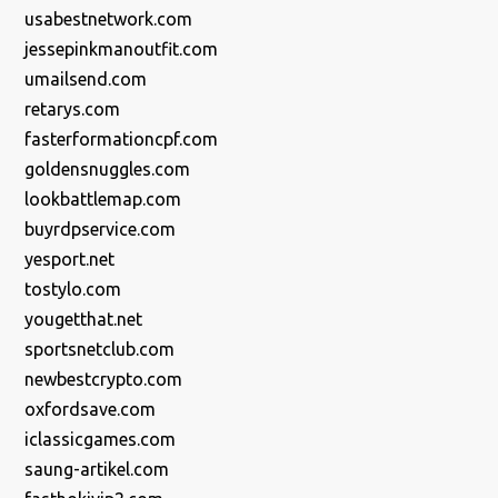
usabestnetwork.com
jessepinkmanoutfit.com
umailsend.com
retarys.com
fasterformationcpf.com
goldensnuggles.com
lookbattlemap.com
buyrdpservice.com
yesport.net
tostylo.com
yougetthat.net
sportsnetclub.com
newbestcrypto.com
oxfordsave.com
iclassicgames.com
saung-artikel.com