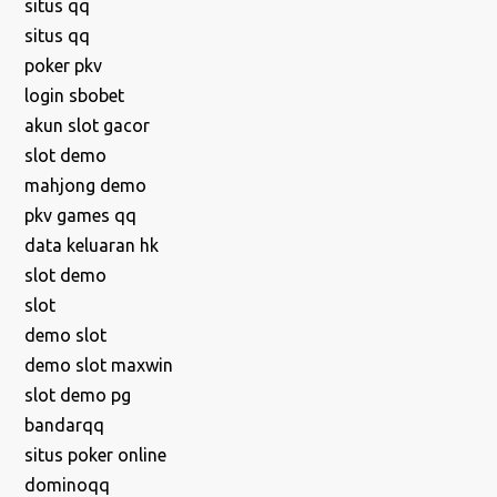
situs qq
situs qq
poker pkv
login sbobet
akun slot gacor
slot demo
mahjong demo
pkv games qq
data keluaran hk
slot demo
slot
demo slot
demo slot maxwin
slot demo pg
bandarqq
situs poker online
dominoqq