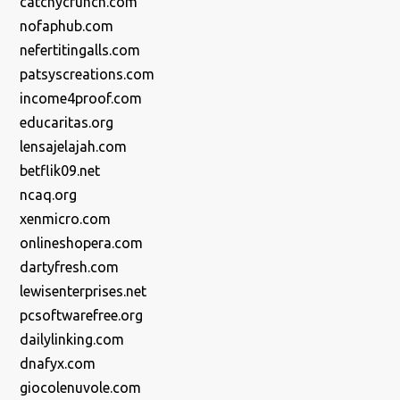
catchycrunch.com
nofaphub.com
nefertitingalls.com
patsyscreations.com
income4proof.com
educaritas.org
lensajelajah.com
betflik09.net
ncaq.org
xenmicro.com
onlineshopera.com
dartyfresh.com
lewisenterprises.net
pcsoftwarefree.org
dailylinking.com
dnafyx.com
giocolenuvole.com