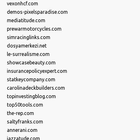
vexonhcf.com
demos-pixelsparadise.com
mediatitude.com
prewarmotorcycles.com
simracinglinks.com
dosyamerkezi.net
le-surrealisme.com
showcasebeauty.com
insurancepolicyexpert.com
statkeycompany.com
carolinadeckbuilders.com
topinvestingblog.com
top50tools.com
the-rep.com
saltyfranks.com
annerani.com
jazzatude.com