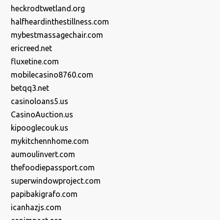
heckrodtwetland.org
halfheardinthestillness.com
mybestmassagechair.com
ericreed.net
fluxetine.com
mobilecasino8760.com
betqq3.net
casinoloans5.us
CasinoAuction.us
kipooglecouk.us
mykitchennhome.com
aumoulinvert.com
thefoodiepassport.com
superwindowproject.com
papibakigrafo.com
icanhazjs.com