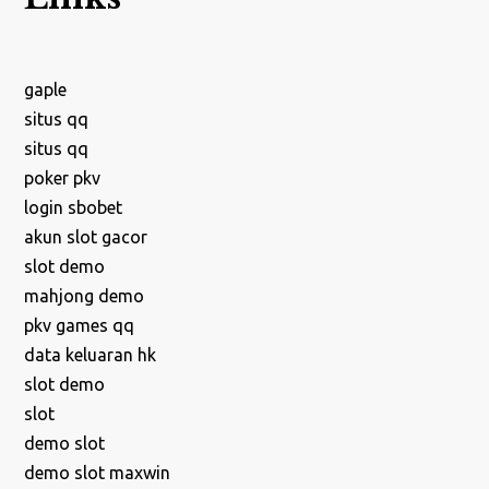
gaple
situs qq
situs qq
poker pkv
login sbobet
akun slot gacor
slot demo
mahjong demo
pkv games qq
data keluaran hk
slot demo
slot
demo slot
demo slot maxwin