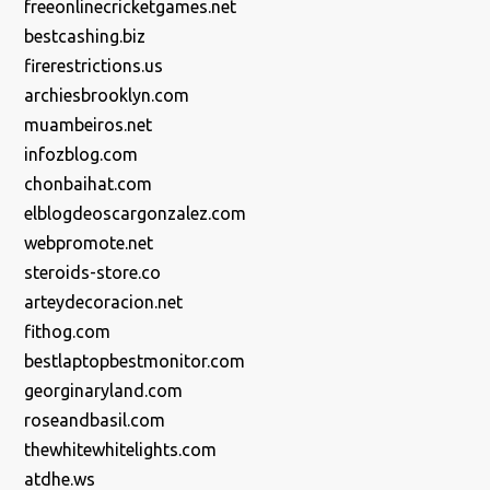
freeonlinecricketgames.net
bestcashing.biz
firerestrictions.us
archiesbrooklyn.com
muambeiros.net
infozblog.com
chonbaihat.com
elblogdeoscargonzalez.com
webpromote.net
steroids-store.co
arteydecoracion.net
fithog.com
bestlaptopbestmonitor.com
georginaryland.com
roseandbasil.com
thewhitewhitelights.com
atdhe.ws