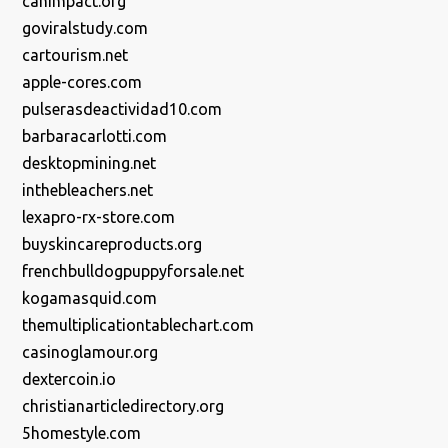
canimpact.org
goviralstudy.com
cartourism.net
apple-cores.com
pulserasdeactividad10.com
barbaracarlotti.com
desktopmining.net
inthebleachers.net
lexapro-rx-store.com
buyskincareproducts.org
frenchbulldogpuppyforsale.net
kogamasquid.com
themultiplicationtablechart.com
casinoglamour.org
dextercoin.io
christianarticledirectory.org
5homestyle.com