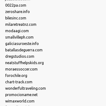
0022pa.com
zeroshare.info
bilesinc.com
milaretreatnz.com
modaagi.com
smallvilleph.com
galiciasuroeste.info
batallasdeguerra.com
dregstudios.com
neatstuffhelpskids.org
moraessoccer.com
forochile.org
chart-track.com
wonderfultraveling.com
promocioname.net
wimaxworld.com