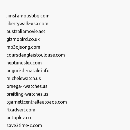
jimsfamousbbq.com
libertywalk-usa.com
australiamovie.net
gizmobird.co.uk
mp3djsong.com
coursdanglaistoulouse.com
neptunuslex.com
auguri-di-natale.info
michelewatch.us
omega--watches.us
breitling-watches.us
tgarnettcentrallautoads.com
fixadvert.com
autopluz.co
save3time-c.com