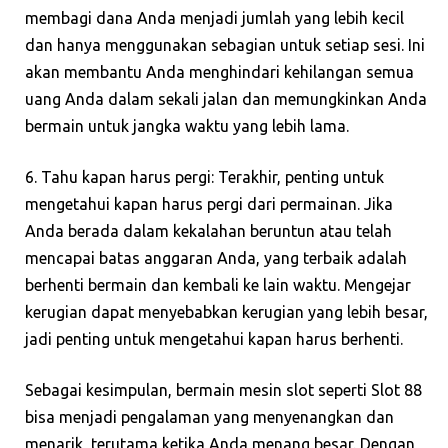
membagi dana Anda menjadi jumlah yang lebih kecil
dan hanya menggunakan sebagian untuk setiap sesi. Ini
akan membantu Anda menghindari kehilangan semua
uang Anda dalam sekali jalan dan memungkinkan Anda
bermain untuk jangka waktu yang lebih lama.
6. Tahu kapan harus pergi: Terakhir, penting untuk
mengetahui kapan harus pergi dari permainan. Jika
Anda berada dalam kekalahan beruntun atau telah
mencapai batas anggaran Anda, yang terbaik adalah
berhenti bermain dan kembali ke lain waktu. Mengejar
kerugian dapat menyebabkan kerugian yang lebih besar,
jadi penting untuk mengetahui kapan harus berhenti.
Sebagai kesimpulan, bermain mesin slot seperti Slot 88
bisa menjadi pengalaman yang menyenangkan dan
menarik, terutama ketika Anda menang besar. Dengan