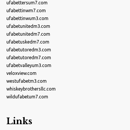
ufabettersum7.com
ufabettinwm7.com
ufabettinwum3.com
ufabetunitedm3.com
ufabetunitedm7.com
ufabetuskedm7.com
ufabetutoredm3.com
ufabetutoredm7.com
ufabetvalleyum3.com
veloxview.com
westufabetm3.com
whiskeybrothersllc.com
wildufabetum7.com
Links