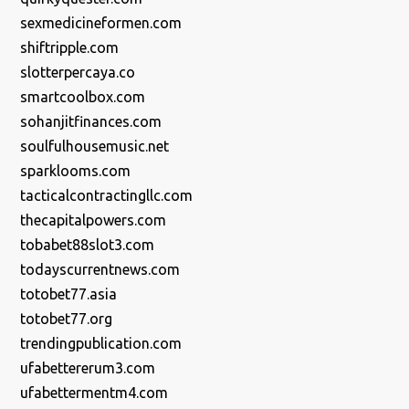
sexmedicineformen.com
shiftripple.com
slotterpercaya.co
smartcoolbox.com
sohanjitfinances.com
soulfulhousemusic.net
sparklooms.com
tacticalcontractingllc.com
thecapitalpowers.com
tobabet88slot3.com
todayscurrentnews.com
totobet77.asia
totobet77.org
trendingpublication.com
ufabettererum3.com
ufabettermentm4.com