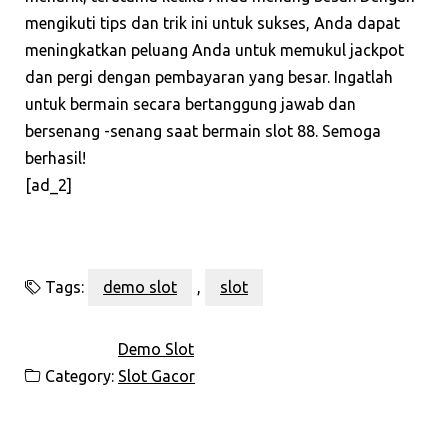
mengikuti tips dan trik ini untuk sukses, Anda dapat
meningkatkan peluang Anda untuk memukul jackpot
dan pergi dengan pembayaran yang besar. Ingatlah
untuk bermain secara bertanggung jawab dan
bersenang -senang saat bermain slot 88. Semoga
berhasil!
[ad_2]
Tags:
demo slot
,
slot
Demo Slot
Category:
Slot Gacor