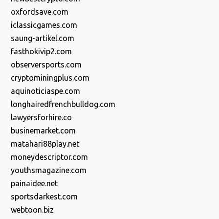
oxfordsave.com
iclassicgames.com
saung-artikel.com
fasthokivip2.com
observersports.com
cryptominingplus.com
aquinoticiaspe.com
longhairedfrenchbulldog.com
lawyersforhire.co
businemarket.com
matahari88play.net
moneydescriptor.com
youthsmagazine.com
painaidee.net
sportsdarkest.com
webtoon.biz