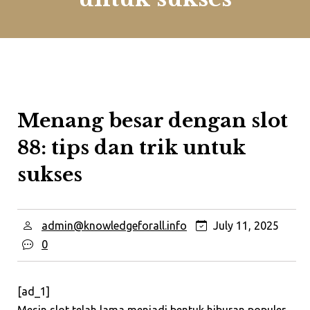
Menang besar dengan slot
88: tips dan trik untuk
sukses
admin@knowledgeforall.info
July 11, 2025
0
[ad_1]
Mesin slot telah lama menjadi bentuk hiburan populer