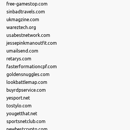
free-gamestop.com
sinbadtravels.com
ukmagzine.com
wareztech.org
usabestnetwork.com
jessepinkmanoutfit.com
umailsend.com
retarys.com
fasterformationcpf.com
goldensnuggles.com
lookbattlemap.com
buyrdpservice.com
yesport.net
tostylo.com
yougetthat.net
sportsnetclub.com
newbestcrypto.com