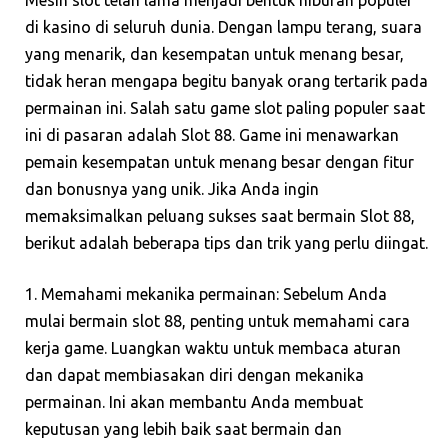
di kasino di seluruh dunia. Dengan lampu terang, suara
yang menarik, dan kesempatan untuk menang besar,
tidak heran mengapa begitu banyak orang tertarik pada
permainan ini. Salah satu game slot paling populer saat
ini di pasaran adalah Slot 88. Game ini menawarkan
pemain kesempatan untuk menang besar dengan fitur
dan bonusnya yang unik. Jika Anda ingin
memaksimalkan peluang sukses saat bermain Slot 88,
berikut adalah beberapa tips dan trik yang perlu diingat.
1. Memahami mekanika permainan: Sebelum Anda
mulai bermain slot 88, penting untuk memahami cara
kerja game. Luangkan waktu untuk membaca aturan
dan dapat membiasakan diri dengan mekanika
permainan. Ini akan membantu Anda membuat
keputusan yang lebih baik saat bermain dan