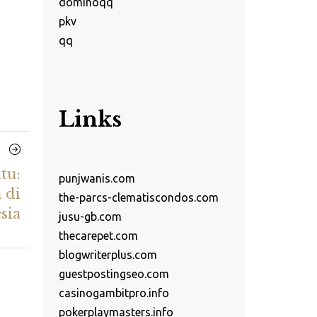
dominoqq
pkv
qq
Links
Next
Article
tu:
punjwanis.com
 di
the-parcs-clematiscondos.com
sia
jusu-gb.com
thecarepet.com
blogwriterplus.com
guestpostingseo.com
casinogambitpro.info
pokerplaymasters.info