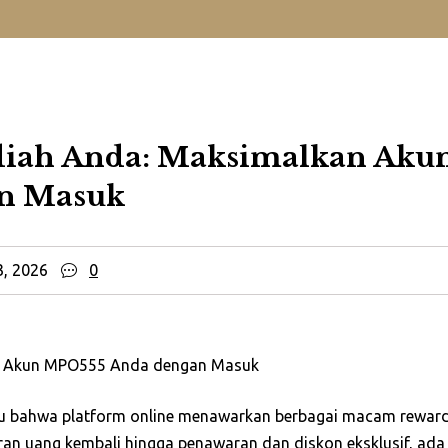
iah Anda: Maksimalkan Aku
n Masuk
3, 2026
0
n Akun MPO555 Anda dengan Masuk
hu bahwa platform online menawarkan berbagai macam rewar
an uang kembali hingga penawaran dan diskon eksklusif, ada