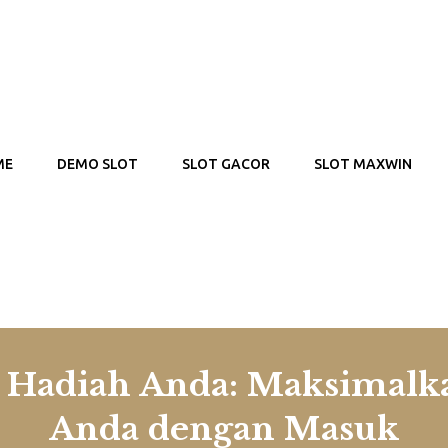
ME
DEMO SLOT
SLOT GACOR
SLOT MAXWIN
Hadiah Anda: Maksimal
Anda dengan Masuk