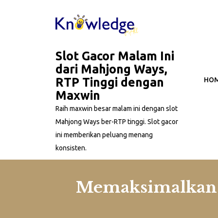
skip
to
content
Slot Gacor Malam Ini
dari Mahjong Ways,
RTP Tinggi dengan
HO
Maxwin
Raih maxwin besar malam ini dengan slot
Mahjong Ways ber-RTP tinggi. Slot gacor
ini memberikan peluang menang
konsisten.
Memaksimalkan 