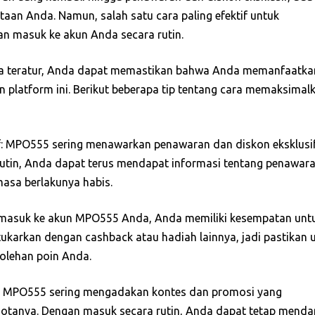
an Anda. Namun, salah satu cara paling efektif untuk
 masuk ke akun Anda secara rutin.
a teratur, Anda dapat memastikan bahwa Anda memanfaatka
platform ini. Berikut beberapa tip tentang cara memaksimal
sif: MPO555 sering menawarkan penawaran dan diskon eksklusi
utin, Anda dapat terus mendapat informasi tentang penawar
asa berlakunya habis.
a masuk ke akun MPO555 Anda, Anda memiliki kesempatan unt
tukarkan dengan cashback atau hadiah lainnya, jadi pastikan 
rolehan poin Anda.
si: MPO555 sering mengadakan kontes dan promosi yang
tanya. Dengan masuk secara rutin, Anda dapat tetap menda