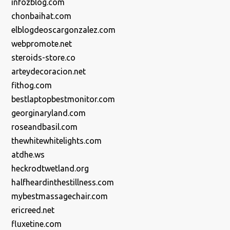
infozblog.com
chonbaihat.com
elblogdeoscargonzalez.com
webpromote.net
steroids-store.co
arteydecoracion.net
fithog.com
bestlaptopbestmonitor.com
georginaryland.com
roseandbasil.com
thewhitewhitelights.com
atdhe.ws
heckrodtwetland.org
halfheardinthestillness.com
mybestmassagechair.com
ericreed.net
fluxetine.com