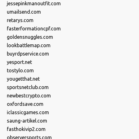
jessepinkmanoutfit.com
umailsend.com
retarys.com
fasterformationcpf.com
goldensnuggles.com
lookbattlemap.com
buyrdpservice.com
yesport.net
tostylo.com
yougetthat.net
sportsnetclub.com
newbestcrypto.com
oxfordsave.com
iclassicgames.com
saung-artikel.com
fasthokivip2.com
observersports.com