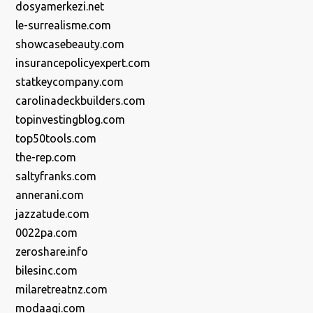
dosyamerkezi.net
le-surrealisme.com
showcasebeauty.com
insurancepolicyexpert.com
statkeycompany.com
carolinadeckbuilders.com
topinvestingblog.com
top50tools.com
the-rep.com
saltyfranks.com
annerani.com
jazzatude.com
0022pa.com
zeroshare.info
bilesinc.com
milaretreatnz.com
modaagi.com