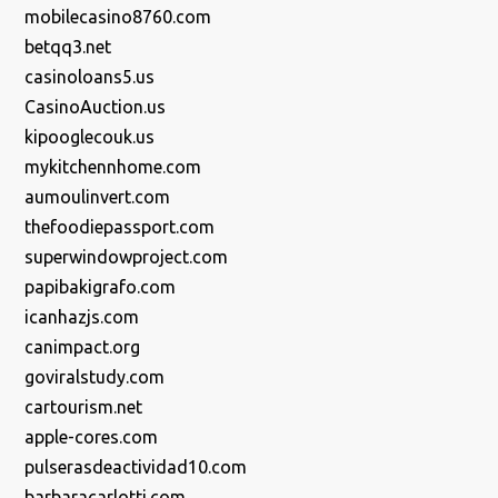
mobilecasino8760.com
betqq3.net
casinoloans5.us
CasinoAuction.us
kipooglecouk.us
mykitchennhome.com
aumoulinvert.com
thefoodiepassport.com
superwindowproject.com
papibakigrafo.com
icanhazjs.com
canimpact.org
goviralstudy.com
cartourism.net
apple-cores.com
pulserasdeactividad10.com
barbaracarlotti.com