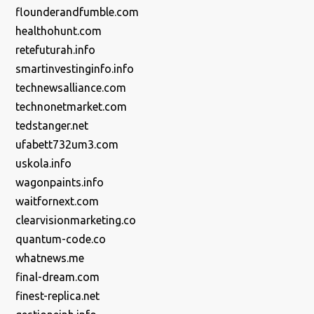
flounderandfumble.com
healthohunt.com
retefuturah.info
smartinvestinginfo.info
technewsalliance.com
technonetmarket.com
tedstanger.net
ufabett732um3.com
uskola.info
wagonpaints.info
waitfornext.com
clearvisionmarketing.co
quantum-code.co
whatnews.me
final-dream.com
finest-replica.net