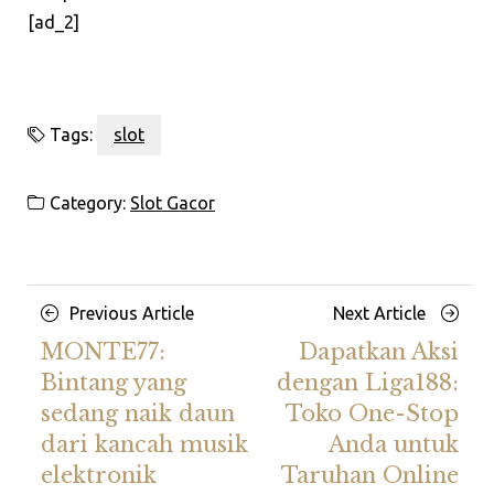
[ad_2]
Tags:
slot
Category:
Slot Gacor
Posts
Previous
Next
Previous Article
Next Article
navigation
Article
Article
MONTE77:
Dapatkan Aksi
Bintang yang
dengan Liga188:
sedang naik daun
Toko One-Stop
dari kancah musik
Anda untuk
elektronik
Taruhan Online