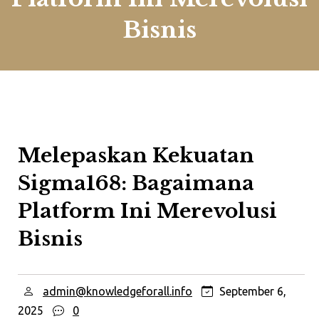
Bisnis
Melepaskan Kekuatan
Sigma168: Bagaimana
Platform Ini Merevolusi
Bisnis
admin@knowledgeforall.info
September 6,
2025
0