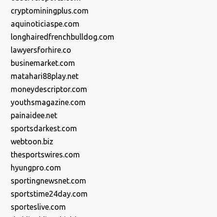
cryptominingplus.com
aquinoticiaspe.com
longhairedfrenchbulldog.com
lawyersforhire.co
businemarket.com
matahari88play.net
moneydescriptor.com
youthsmagazine.com
painaidee.net
sportsdarkest.com
webtoon.biz
thesportswires.com
hyungpro.com
sportingnewsnet.com
sportstime24day.com
sporteslive.com