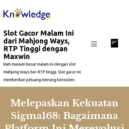
skip
to
content
Slot Gacor Malam Ini
dari Mahjong Ways,
RTP Tinggi dengan
Maxwin
Raih maxwin besar malam ini dengan slot
Mahjong Ways ber-RTP tinggi. Slot gacor ini
memberikan peluang menang konsisten.
Melepaskan Kekuatan
Sigma168: Bagaimana
Platform Ini Merevolusi