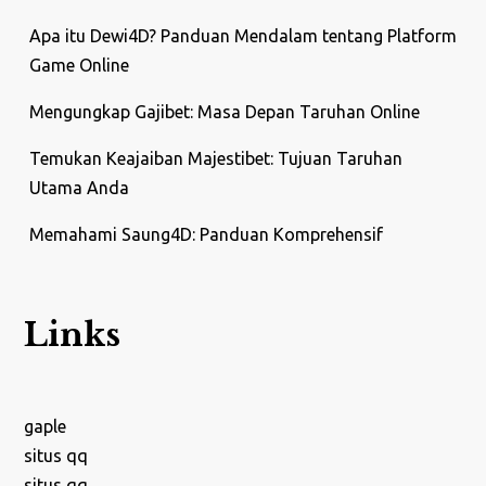
Apa itu Dewi4D? Panduan Mendalam tentang Platform
Game Online
Mengungkap Gajibet: Masa Depan Taruhan Online
Temukan Keajaiban Majestibet: Tujuan Taruhan
Utama Anda
Memahami Saung4D: Panduan Komprehensif
Links
gaple
situs qq
situs qq