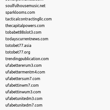
soulfulhousemusic.net
sparklooms.com
tacticalcontractingllc.com
thecapitalpowers.com
tobabet88slot3.com
todayscurrentnews.com
totobet77.asia
totobet77.org
trendingpublication.com
ufabettererum3.com
ufabettermentm4.com
ufabettersum7.com
ufabettinwm7.com
ufabettinwum3.com
ufabetunitedm3.com
ufabetunitedm7.com