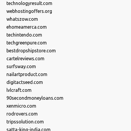
technologyresult.com
webhostingoffers.org
whatszow.com
ehomeamerca.com
techintendo.com
techgreenpure.com
bestdropshipstore.com
cartelreviews.com
surfsway.com
nailartproduct.com
digitactseed.com
lvlcraft.com
90secondmoneyloans.com
xenmicro.com
rodrovers.com
tripssolution.com
satta-king-india.com