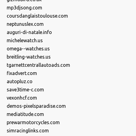
mp3djsong.com
coursdanglaistoulouse.com
neptunuslex.com
auguri-di-natale.info
michelewatch.us
omega--watches.us
breitling-watches.us
tgarnettcentrallautoads.com
fixadvert.com
autopluz.co
save3time-c.com
vexonhcf.com
demos-pixelsparadise.com
mediatitude.com
prewarmotorcycles.com
simracinglinks.com