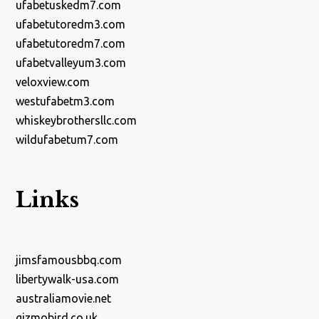
ufabetuskedm7.com
ufabetutoredm3.com
ufabetutoredm7.com
ufabetvalleyum3.com
veloxview.com
westufabetm3.com
whiskeybrothersllc.com
wildufabetum7.com
Links
jimsfamousbbq.com
libertywalk-usa.com
australiamovie.net
gizmobird.co.uk