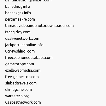
bantinbatdongsan247.com
bahednog.info
bahenxgek.info
pertamaskre.com
threadsvideoandphotodownloader.com
techgiddy.com
usalivenetwork.com
jackpotrushonline.info
ucnewshindi.com
freecellphonedatabase.com
gamersrope.com
exellewebmedia.com
free-gamestop.com
sinbadtravels.com
ukmagzine.com
wareztech.org
usabestnetwork.com