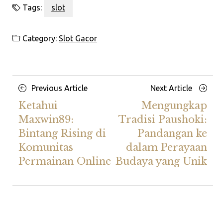
Tags:
slot
Category:
Slot Gacor
Posts
Previous
Next
Previous Article
Next Article
navigation
Article
Article
Ketahui
Mengungkap
Maxwin89:
Tradisi Paushoki:
Bintang Rising di
Pandangan ke
Komunitas
dalam Perayaan
Permainan Online
Budaya yang Unik