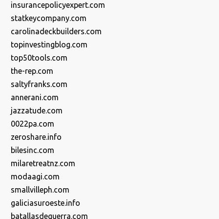
insurancepolicyexpert.com
statkeycompany.com
carolinadeckbuilders.com
topinvestingblog.com
top50tools.com
the-rep.com
saltyfranks.com
annerani.com
jazzatude.com
0022pa.com
zeroshare.info
bilesinc.com
milaretreatnz.com
modaagi.com
smallvilleph.com
galiciasuroeste.info
batallasdeguerra.com