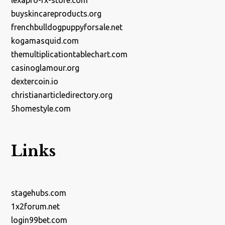
buyskincareproducts.org
frenchbulldogpuppyforsale.net
kogamasquid.com
themultiplicationtablechart.com
casinoglamour.org
dextercoin.io
christianarticledirectory.org
5homestyle.com
Links
stagehubs.com
1x2forum.net
login99bet.com