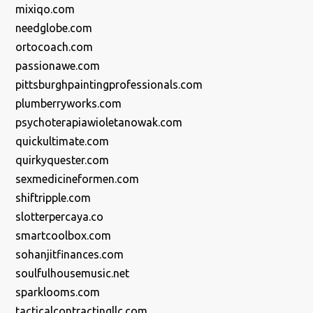
mixiqo.com
needglobe.com
ortocoach.com
passionawe.com
pittsburghpaintingprofessionals.com
plumberryworks.com
psychoterapiawioletanowak.com
quickultimate.com
quirkyquester.com
sexmedicineformen.com
shiftripple.com
slotterpercaya.co
smartcoolbox.com
sohanjitfinances.com
soulfulhousemusic.net
sparklooms.com
tacticalcontractingllc.com