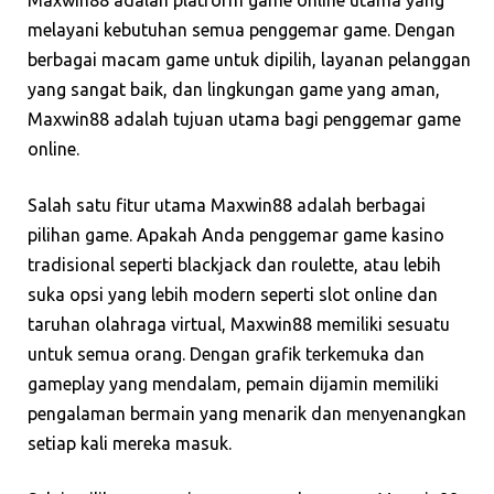
melayani kebutuhan semua penggemar game. Dengan
berbagai macam game untuk dipilih, layanan pelanggan
yang sangat baik, dan lingkungan game yang aman,
Maxwin88 adalah tujuan utama bagi penggemar game
online.
Salah satu fitur utama Maxwin88 adalah berbagai
pilihan game. Apakah Anda penggemar game kasino
tradisional seperti blackjack dan roulette, atau lebih
suka opsi yang lebih modern seperti slot online dan
taruhan olahraga virtual, Maxwin88 memiliki sesuatu
untuk semua orang. Dengan grafik terkemuka dan
gameplay yang mendalam, pemain dijamin memiliki
pengalaman bermain yang menarik dan menyenangkan
setiap kali mereka masuk.