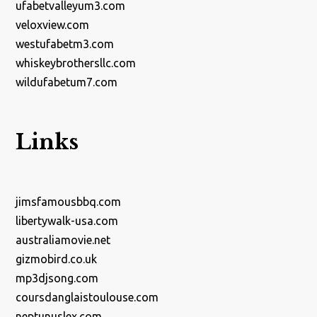
ufabetvalleyum3.com
veloxview.com
westufabetm3.com
whiskeybrothersllc.com
wildufabetum7.com
Links
jimsfamousbbq.com
libertywalk-usa.com
australiamovie.net
gizmobird.co.uk
mp3djsong.com
coursdanglaistoulouse.com
neptunuslex.com