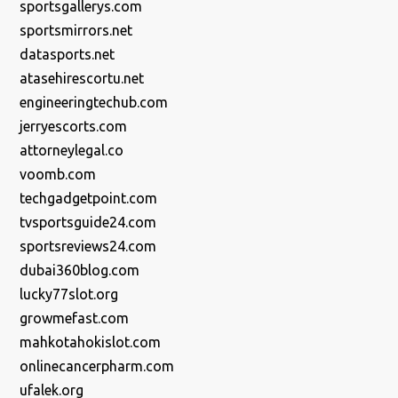
sportsgallerys.com
sportsmirrors.net
datasports.net
atasehirescortu.net
engineeringtechub.com
jerryescorts.com
attorneylegal.co
voomb.com
techgadgetpoint.com
tvsportsguide24.com
sportsreviews24.com
dubai360blog.com
lucky77slot.org
growmefast.com
mahkotahokislot.com
onlinecancerpharm.com
ufalek.org