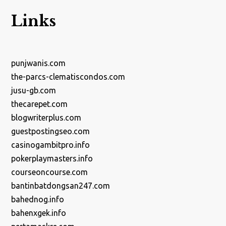
Links
punjwanis.com
the-parcs-clematiscondos.com
jusu-gb.com
thecarepet.com
blogwriterplus.com
guestpostingseo.com
casinogambitpro.info
pokerplaymasters.info
courseoncourse.com
bantinbatdongsan247.com
bahednog.info
bahenxgek.info