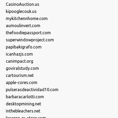
CasinoAuction.us
kipooglecouk.us
mykitchennhome.com
aumoulinvert.com
thefoodiepassport.com
superwindowproject.com
papibakigrafo.com
icanhazjs.com
canimpact.org
goviralstudy.com
cartourism.net
apple-cores.com
pulserasdeactividad10.com
barbaracarlotti.com
desktopmining.net
inthebleachers.net
lexapro-rx-store.com