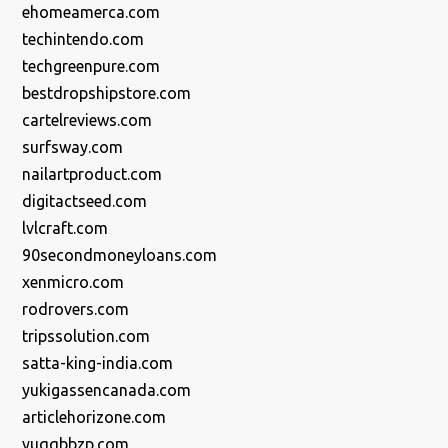
ehomeamerca.com
techintendo.com
techgreenpure.com
bestdropshipstore.com
cartelreviews.com
surfsway.com
nailartproduct.com
digitactseed.com
lvlcraft.com
90secondmoneyloans.com
xenmicro.com
rodrovers.com
tripssolution.com
satta-king-india.com
yukigassencanada.com
articlehorizone.com
yuqqbbzp.com