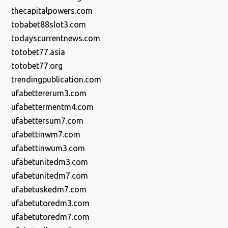
thecapitalpowers.com
tobabet88slot3.com
todayscurrentnews.com
totobet77.asia
totobet77.org
trendingpublication.com
ufabettererum3.com
ufabettermentm4.com
ufabettersum7.com
ufabettinwm7.com
ufabettinwum3.com
ufabetunitedm3.com
ufabetunitedm7.com
ufabetuskedm7.com
ufabetutoredm3.com
ufabetutoredm7.com