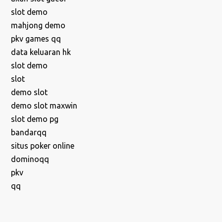
slot demo
mahjong demo
pkv games qq
data keluaran hk
slot demo
slot
demo slot
demo slot maxwin
slot demo pg
bandarqq
situs poker online
dominoqq
pkv
qq