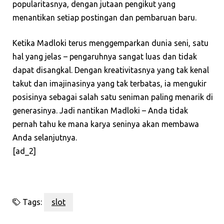
popularitasnya, dengan jutaan pengikut yang
menantikan setiap postingan dan pembaruan baru.
Ketika Madloki terus menggemparkan dunia seni, satu
hal yang jelas – pengaruhnya sangat luas dan tidak
dapat disangkal. Dengan kreativitasnya yang tak kenal
takut dan imajinasinya yang tak terbatas, ia mengukir
posisinya sebagai salah satu seniman paling menarik di
generasinya. Jadi nantikan Madloki – Anda tidak
pernah tahu ke mana karya seninya akan membawa
Anda selanjutnya.
[ad_2]
Tags:
slot