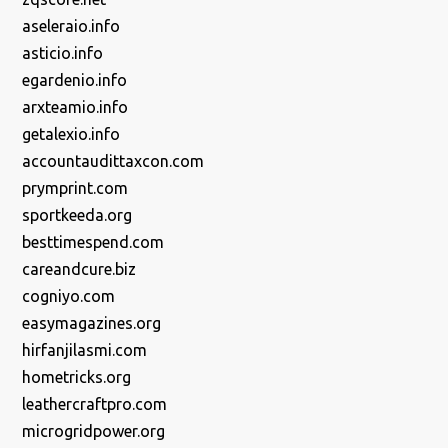
aseleraio.info
asticio.info
egardenio.info
arxteamio.info
getalexio.info
accountaudittaxcon.com
prymprint.com
sportkeeda.org
besttimespend.com
careandcure.biz
cogniyo.com
easymagazines.org
hirfanjilasmi.com
hometricks.org
leathercraftpro.com
microgridpower.org