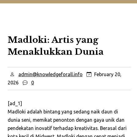
Madloki: Artis yang
Menaklukkan Dunia
admin@knowledgeforall.info
February 20,
2026
0
[ad_1]
Madloki adalah bintang yang sedang naik daun di
dunia seni, memikat penonton dengan gaya unik dan
pendekatan inovatif terhadap kreativitas. Berasal dari
kota kecil di Midwest, Madloki dengan cepat menjadi