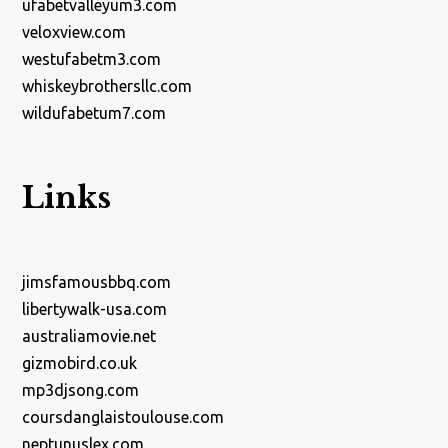
ufabetvalleyum3.com
veloxview.com
westufabetm3.com
whiskeybrothersllc.com
wildufabetum7.com
Links
jimsfamousbbq.com
libertywalk-usa.com
australiamovie.net
gizmobird.co.uk
mp3djsong.com
coursdanglaistoulouse.com
neptunuslex.com