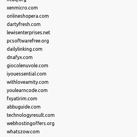
xenmicro.com
onlineshopera.com
dartyfresh.com
lewisenterprises.net
pcsoftwarefree.org
dailylinking.com
dnafyx.com
giocolenuvole.com
iyouessential.com
withloveamity.com
youlearncode.com
fxyatirim.com
abbuguide.com
technologyresult.com
webhostingoffers.org
whatszow.com