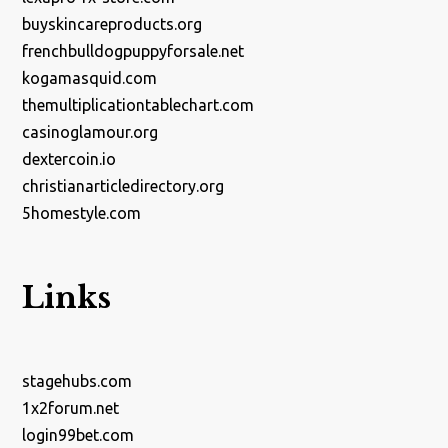
buyskincareproducts.org
frenchbulldogpuppyforsale.net
kogamasquid.com
themultiplicationtablechart.com
casinoglamour.org
dextercoin.io
christianarticledirectory.org
5homestyle.com
Links
stagehubs.com
1x2forum.net
login99bet.com