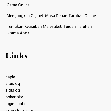
Game Online
Mengungkap Gajibet: Masa Depan Taruhan Online
Temukan Keajaiban Majestibet: Tujuan Taruhan
Utama Anda
Links
gaple
situs qq
situs qq
poker pkv
login sbobet
akun slot gacor