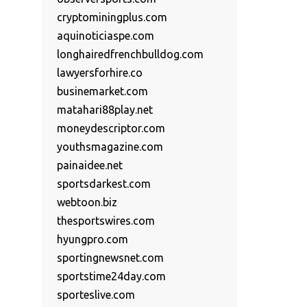
cryptominingplus.com
aquinoticiaspe.com
longhairedfrenchbulldog.com
lawyersforhire.co
businemarket.com
matahari88play.net
moneydescriptor.com
youthsmagazine.com
painaidee.net
sportsdarkest.com
webtoon.biz
thesportswires.com
hyungpro.com
sportingnewsnet.com
sportstime24day.com
sporteslive.com