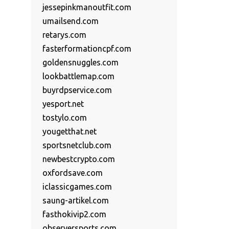
jessepinkmanoutfit.com
umailsend.com
retarys.com
fasterformationcpf.com
goldensnuggles.com
lookbattlemap.com
buyrdpservice.com
yesport.net
tostylo.com
yougetthat.net
sportsnetclub.com
newbestcrypto.com
oxfordsave.com
iclassicgames.com
saung-artikel.com
fasthokivip2.com
observersports.com