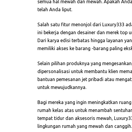
semua hal mewah dan mewah. Apakah Anda m
telah Anda liput.
Salah satu fitur menonjol dari Luxury333 a
ini bekerja dengan desainer dan merek top 
Dari karya edisi terbatas hingga layanan y
memiliki akses ke barang -barang paling eks
Selain pilihan produknya yang mengesankan
dipersonalisasi untuk membantu klien me
bantuan pemesanan jet pribadi atau mengat
untuk mewujudkannya.
Bagi mereka yang ingin meningkatkan ruan
rumah kelas atas untuk menambah sentuhan 
tempat tidur dan aksesoris mewah, Luxury
lingkungan rumah yang mewah dan canggih.