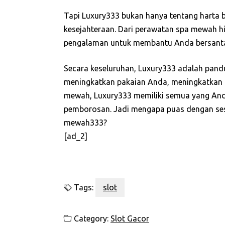
Tapi Luxury333 bukan hanya tentang harta 
kesejahteraan. Dari perawatan spa mewah hi
pengalaman untuk membantu Anda bersantai
Secara keseluruhan, Luxury333 adalah pan
meningkatkan pakaian Anda, meningkatkan 
mewah, Luxury333 memiliki semua yang An
pemborosan. Jadi mengapa puas dengan ses
mewah333?
[ad_2]
Tags:
slot
Category:
Slot Gacor