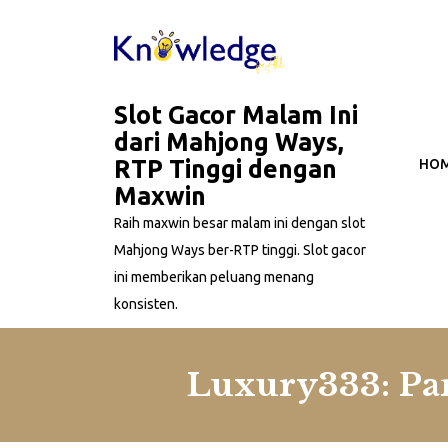
skip
to
content
Slot Gacor Malam Ini
dari Mahjong Ways,
RTP Tinggi dengan
HO
Maxwin
Raih maxwin besar malam ini dengan slot
Mahjong Ways ber-RTP tinggi. Slot gacor
ini memberikan peluang menang
konsisten.
Luxury333: P