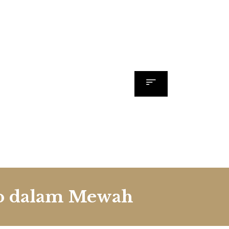
p dalam Mewah