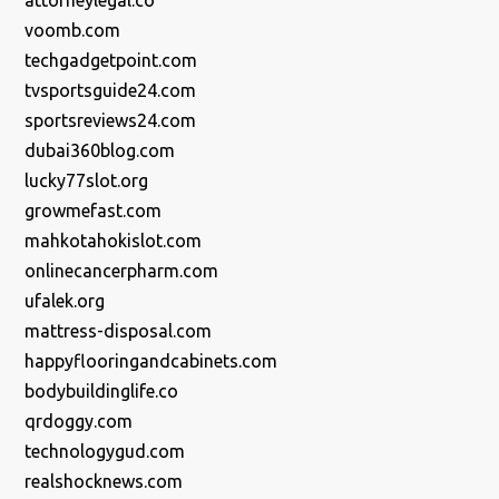
attorneylegal.co
voomb.com
techgadgetpoint.com
tvsportsguide24.com
sportsreviews24.com
dubai360blog.com
lucky77slot.org
growmefast.com
mahkotahokislot.com
onlinecancerpharm.com
ufalek.org
mattress-disposal.com
happyflooringandcabinets.com
bodybuildinglife.co
qrdoggy.com
technologygud.com
realshocknews.com