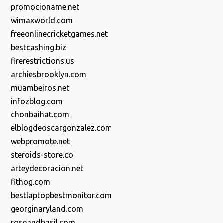
promocioname.net
wimaxworld.com
freeonlinecricketgames.net
bestcashing.biz
firerestrictions.us
archiesbrooklyn.com
muambeiros.net
infozblog.com
chonbaihat.com
elblogdeoscargonzalez.com
webpromote.net
steroids-store.co
arteydecoracion.net
fithog.com
bestlaptopbestmonitor.com
georginaryland.com
roseandbasil.com