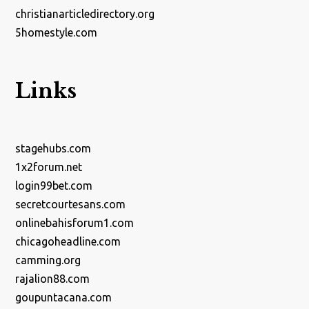
christianarticledirectory.org
5homestyle.com
Links
stagehubs.com
1x2forum.net
login99bet.com
secretcourtesans.com
onlinebahisforum1.com
chicagoheadline.com
camming.org
rajalion88.com
goupuntacana.com