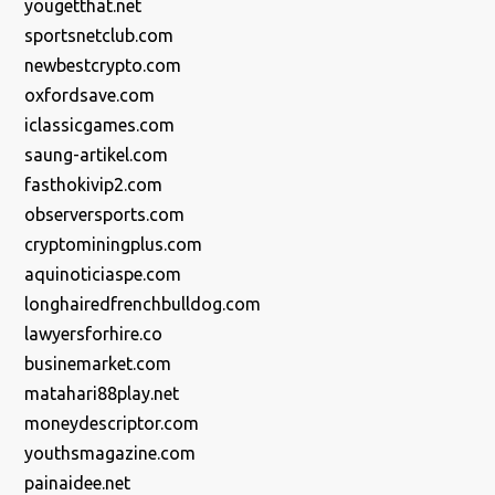
yougetthat.net
sportsnetclub.com
newbestcrypto.com
oxfordsave.com
iclassicgames.com
saung-artikel.com
fasthokivip2.com
observersports.com
cryptominingplus.com
aquinoticiaspe.com
longhairedfrenchbulldog.com
lawyersforhire.co
businemarket.com
matahari88play.net
moneydescriptor.com
youthsmagazine.com
painaidee.net