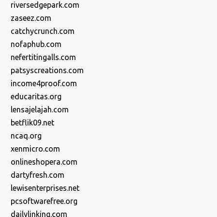
riversedgepark.com
zaseez.com
catchycrunch.com
nofaphub.com
nefertitingalls.com
patsyscreations.com
income4proof.com
educaritas.org
lensajelajah.com
betflik09.net
ncaq.org
xenmicro.com
onlineshopera.com
dartyfresh.com
lewisenterprises.net
pcsoftwarefree.org
dailylinking.com