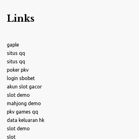
Links
gaple
situs qq
situs qq
poker pkv
login sbobet
akun slot gacor
slot demo
mahjong demo
pkv games qq
data keluaran hk
slot demo
slot