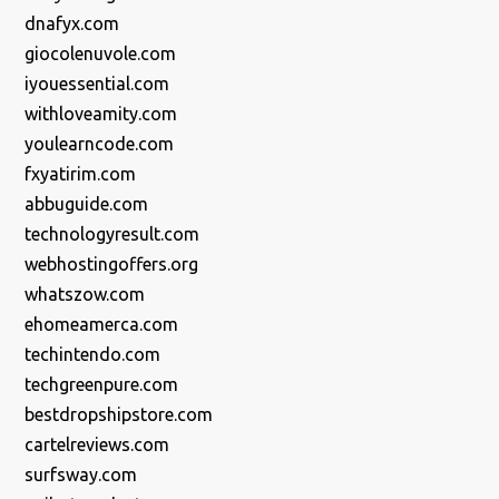
dnafyx.com
giocolenuvole.com
iyouessential.com
withloveamity.com
youlearncode.com
fxyatirim.com
abbuguide.com
technologyresult.com
webhostingoffers.org
whatszow.com
ehomeamerca.com
techintendo.com
techgreenpure.com
bestdropshipstore.com
cartelreviews.com
surfsway.com