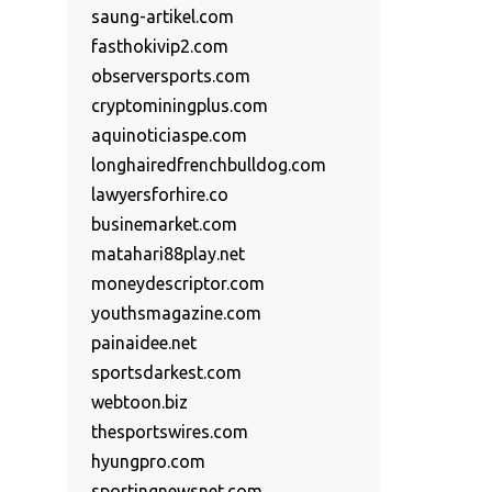
saung-artikel.com
fasthokivip2.com
observersports.com
cryptominingplus.com
aquinoticiaspe.com
longhairedfrenchbulldog.com
lawyersforhire.co
businemarket.com
matahari88play.net
moneydescriptor.com
youthsmagazine.com
painaidee.net
sportsdarkest.com
webtoon.biz
thesportswires.com
hyungpro.com
sportingnewsnet.com