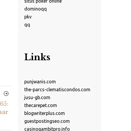
situs poker online
dominoqq
pkv
qq
Links
punjwanis.com
the-parcs-clematiscondos.com
Next
jusu-gb.com
Article
65:
thecarepet.com
sar
blogwriterplus.com
guestpostingseo.com
casinogambitpro.info