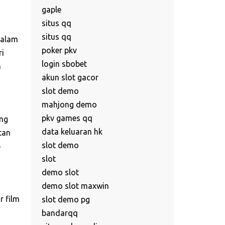
gaple
situs qq
situs qq
 alam
poker pkv
ri
login sbobet
a
akun slot gacor
slot demo
mahjong demo
pkv games qq
ang
data keluaran hk
tan
slot demo
p
slot
demo slot
demo slot maxwin
r film
slot demo pg
bandarqq