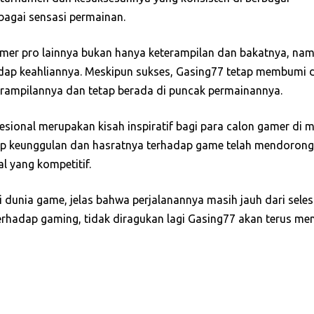
agai sensasi permainan.
er pro lainnya bukan hanya keterampilan dan bakatnya, na
adap keahliannya. Meskipun sukses, Gasing77 tetap membumi 
erampilannya dan tetap berada di puncak permainannya.
esional merupakan kisah inspiratif bagi para calon gamer di 
dap keunggulan dan hasratnya terhadap game telah mendoron
l yang kompetitif.
 dunia game, jelas bahwa perjalanannya masih jauh dari seles
erhadap gaming, tidak diragukan lagi Gasing77 akan terus men