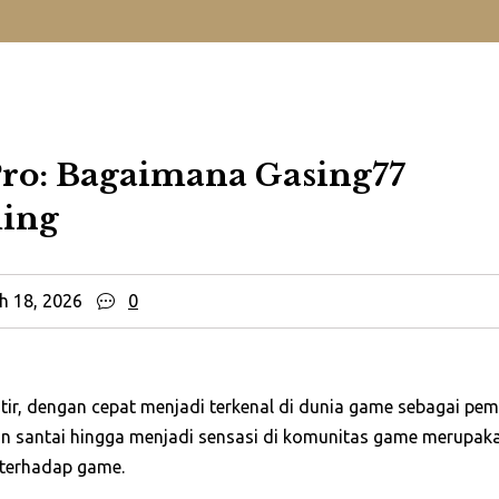
Pro: Bagaimana Gasing77
ming
h 18, 2026
0
ir, dengan cepat menjadi terkenal di dunia game sebagai pem
an santai hingga menjadi sensasi di komunitas game merupak
a terhadap game.