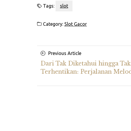
Tags:
slot
Category:
Slot Gacor
Posts
Previous
Previous Article
navigation
Article
Dari Tak Diketahui hingga Tak
Terhentikan: Perjalanan Melo