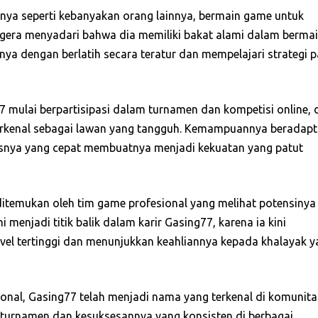
ya seperti kebanyakan orang lainnya, bermain game untuk
egera menyadari bahwa dia memiliki bakat alami dalam berma
a dengan berlatih secara teratur dan mempelajari strategi p
 mulai berpartisipasi dalam turnamen dan kompetisi online, 
erkenal sebagai lawan yang tangguh. Kemampuannya beradapt
ksnya yang cepat membuatnya menjadi kekuatan yang patut
 ditemukan oleh tim game profesional yang melihat potensinya
 menjadi titik balik dalam karir Gasing77, karena ia kini
vel tertinggi dan menunjukkan keahliannya kepada khalayak y
onal, Gasing77 telah menjadi nama yang terkenal di komunita
turnamen dan kesuksesannya yang konsisten di berbagai