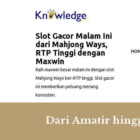
skip
to
content
Slot Gacor Malam Ini
dari Mahjong Ways,
RTP Tinggi dengan
HO
Maxwin
Raih maxwin besar malam ini dengan slot
Mahjong Ways ber-RTP tinggi. Slot gacor
ini memberikan peluang menang
konsisten.
Dari Amatir hing