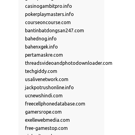
casinogambitpro.info
pokerplaymasters.info
courseoncourse.com
bantinbatdongsan247.com
bahednog.info
bahenxgek.info
pertamaskre.com
threadsvideoandphotodownloader.com
techgiddy.com
usalivenetwork.com
jackpotrushonline.info
ucnewshindi.com
freecellphonedatabase.com
gamersrope.com
exellewebmedia.com
free-gamestop.com