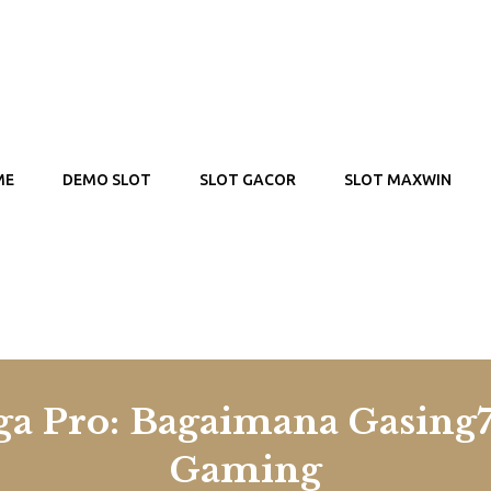
ME
DEMO SLOT
SLOT GACOR
SLOT MAXWIN
ga Pro: Bagaimana Gasing7
Gaming