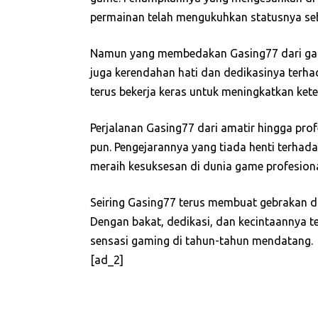
permainan telah mengukuhkan statusnya seb
Namun yang membedakan Gasing77 dari gam
juga kerendahan hati dan dedikasinya terh
terus bekerja keras untuk meningkatkan ket
Perjalanan Gasing77 dari amatir hingga prof
pun. Pengejarannya yang tiada henti terha
meraih kesuksesan di dunia game profesiona
Seiring Gasing77 terus membuat gebrakan di
Dengan bakat, dedikasi, dan kecintaannya t
sensasi gaming di tahun-tahun mendatang.
[ad_2]