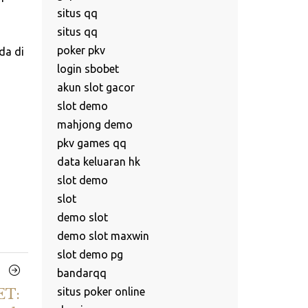
situs qq
situs qq
poker pkv
da di
login sbobet
akun slot gacor
slot demo
mahjong demo
pkv games qq
data keluaran hk
slot demo
slot
demo slot
demo slot maxwin
slot demo pg
Next
bandarqq
Article
situs poker online
ET: