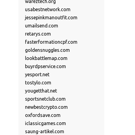
wareztech.org
usabestnetwork.com
jessepinkmanoutfit.com
umailsend.com
retarys.com
fasterformationcpf.com
goldensnuggles.com
lookbattlemap.com
buyrdpservice.com
yesport.net
tostylo.com
yougetthat.net
sportsnetclub.com
newbestcrypto.com
oxfordsave.com
iclassicgames.com
saung-artikel.com