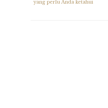
yang perlu Anda ketahui