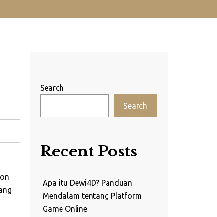
Search
Search
Recent Posts
ton
Apa itu Dewi4D? Panduan
uang
Mendalam tentang Platform
Game Online