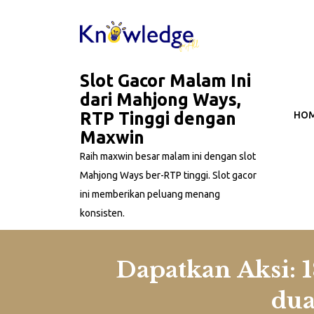
skip
to
content
Slot Gacor Malam Ini
dari Mahjong Ways,
RTP Tinggi dengan
HO
Maxwin
Raih maxwin besar malam ini dengan slot
Mahjong Ways ber-RTP tinggi. Slot gacor
ini memberikan peluang menang
konsisten.
Dapatkan Aksi: 
dua