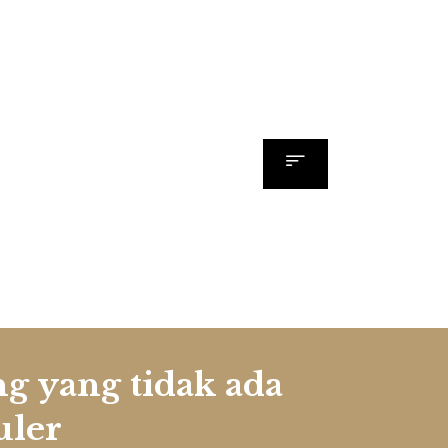
g yang tidak ada
uler