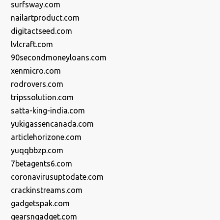
surfsway.com
nailartproduct.com
digitactseed.com
lvlcraft.com
90secondmoneyloans.com
xenmicro.com
rodrovers.com
tripssolution.com
satta-king-india.com
yukigassencanada.com
articlehorizone.com
yuqqbbzp.com
7betagents6.com
coronavirusuptodate.com
crackinstreams.com
gadgetspak.com
gearsngadget.com