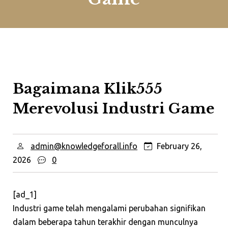
Bagaimana Klik555
Merevolusi Industri Game
admin@knowledgeforall.info
February 26,
2026
0
[ad_1]
Industri game telah mengalami perubahan signifikan
dalam beberapa tahun terakhir dengan munculnya