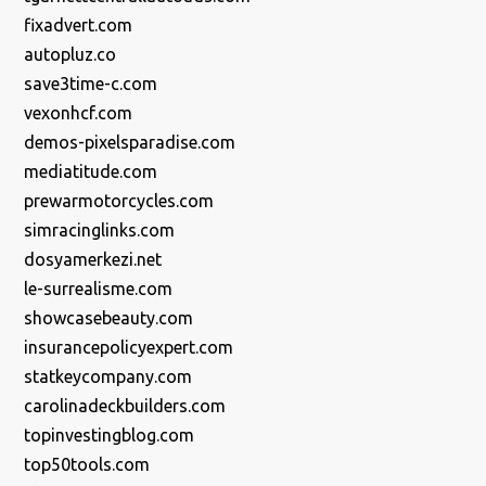
fixadvert.com
autopluz.co
save3time-c.com
vexonhcf.com
demos-pixelsparadise.com
mediatitude.com
prewarmotorcycles.com
simracinglinks.com
dosyamerkezi.net
le-surrealisme.com
showcasebeauty.com
insurancepolicyexpert.com
statkeycompany.com
carolinadeckbuilders.com
topinvestingblog.com
top50tools.com