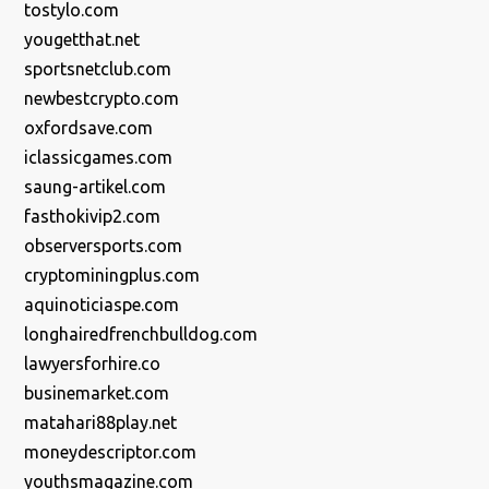
tostylo.com
yougetthat.net
sportsnetclub.com
newbestcrypto.com
oxfordsave.com
iclassicgames.com
saung-artikel.com
fasthokivip2.com
observersports.com
cryptominingplus.com
aquinoticiaspe.com
longhairedfrenchbulldog.com
lawyersforhire.co
businemarket.com
matahari88play.net
moneydescriptor.com
youthsmagazine.com