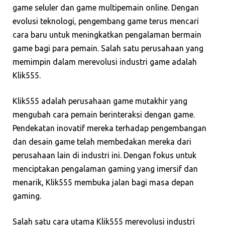
game seluler dan game multipemain online. Dengan
evolusi teknologi, pengembang game terus mencari
cara baru untuk meningkatkan pengalaman bermain
game bagi para pemain. Salah satu perusahaan yang
memimpin dalam merevolusi industri game adalah
Klik555.
Klik555 adalah perusahaan game mutakhir yang
mengubah cara pemain berinteraksi dengan game.
Pendekatan inovatif mereka terhadap pengembangan
dan desain game telah membedakan mereka dari
perusahaan lain di industri ini. Dengan fokus untuk
menciptakan pengalaman gaming yang imersif dan
menarik, Klik555 membuka jalan bagi masa depan
gaming.
Salah satu cara utama Klik555 merevolusi industri