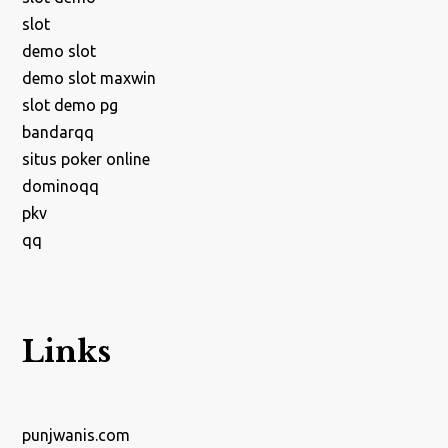
slot
demo slot
demo slot maxwin
slot demo pg
bandarqq
situs poker online
dominoqq
pkv
qq
Links
punjwanis.com