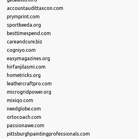
accountaudittaxcon.com
prymprint.com
sportkeeda.org
besttimespend.com
careandcure.biz
cogniyo.com
easymagazines.org
hirfanjilasmi.com
hometricks.org
leathercraftpro.com
microgridpower.org
mixiqo.com
needglobe.com
ortocoach.com
passionawe.com
pittsburghpaintingprofessionals.com