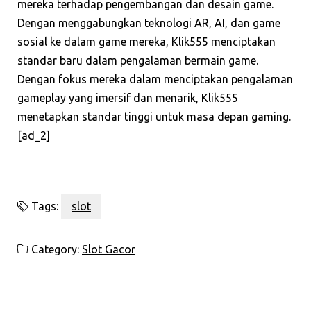
mereka terhadap pengembangan dan desain game.
Dengan menggabungkan teknologi AR, AI, dan game
sosial ke dalam game mereka, Klik555 menciptakan
standar baru dalam pengalaman bermain game.
Dengan fokus mereka dalam menciptakan pengalaman
gameplay yang imersif dan menarik, Klik555
menetapkan standar tinggi untuk masa depan gaming.
[ad_2]
Tags:
slot
Category:
Slot Gacor