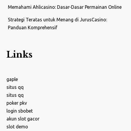
Memahami Ahlicasino: Dasar-Dasar Permainan Online
Strategi Teratas untuk Menang di JurusCasino:
Panduan Komprehensif
Links
gaple
situs qq
situs qq
poker pkv
login sbobet
akun slot gacor
slot demo