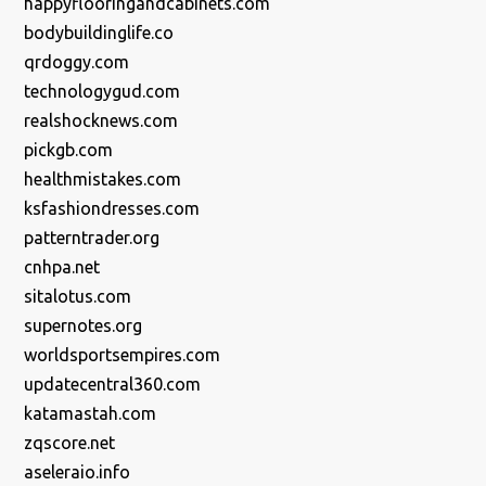
happyflooringandcabinets.com
bodybuildinglife.co
qrdoggy.com
technologygud.com
realshocknews.com
pickgb.com
healthmistakes.com
ksfashiondresses.com
patterntrader.org
cnhpa.net
sitalotus.com
supernotes.org
worldsportsempires.com
updatecentral360.com
katamastah.com
zqscore.net
aseleraio.info