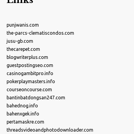
punjwanis.com
the-parcs-clematiscondos.com
jusu-gb.com
thecarepet.com
blogwriterplus.com
guestpostingseo.com
casinogambitpro.info
pokerplaymasters.info
courseoncourse.com
bantinbatdongsan247.com
bahednog.info
bahenxgek.info
pertamaskre.com
threadsvideoandphotodownloader.com